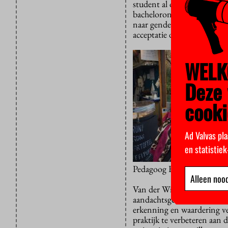
student al op, toen ze in 2
bacheloronderzoek van Ne
naar genderverschillen tus
acceptatie door leeftijdsge
WELK
Deze 
cooki
Ad Valvas pla
en statistie
Pedagoog Femke van der W
Alleen nood
Van der Wilt kon niet bij 
aandachtsgebied ze zich wi
erkenning en waardering ve
praktijk te verbeteren aan 