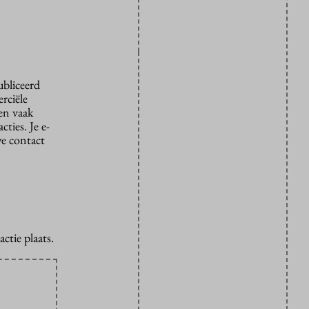
ubliceerd
rciële
den vaak
ties. Je e-
we contact
ctie plaats.