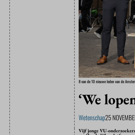
8 van de 10 nieuwe leden van de Amste
‘We lopen
Wetenschap
25 NOVEMBE
Vijf jonge VU-onderzoeker