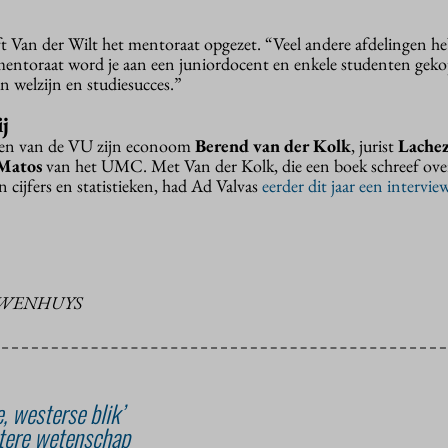
ft Van der Wilt het mentoraat opgezet. “Veel andere afdelingen he
 mentoraat word je aan een juniordocent en enkele studenten gekop
n welzijn en studiesucces.”
j
den van de VU zijn econoom
Berend van der Kolk
, jurist
Lachez
 Matos
van het UMC. Met Van der Kolk, die een boek schreef over
 cijfers en statistieken, had Ad Valvas
eerder dit jaar een intervie
UWENHUYS
, westerse blik’
tere wetenschap