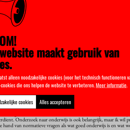
014 bij de uitreiking van de Student Research Award, een prijs voo
derland en Vlaanderen,
een eervolle vermelding kreeg
voor haar o
sen kleuters op het gebied van communicatie en de invloed daarva
noten.
OM!
website maakt gebruik van
es.
atst alleen noodzakelijke cookies (voor het technisch functioneren v
k-cookies die ons helpen de website te verbeteren.
Meer informatie
.
ilt
zakelijke cookies
Alles accepteren
de inhuldiging zijn, waar de nieuwe AYA-leden ook kozen met welk
llen bezighouden. “Maar ik wil me vooral richten op het onderwijs
rdient. Onderzoek naar onderwijs is ook belangrijk, maar ik wil 
de hand van normatieve vragen als wat goed onderwijs is en wat we