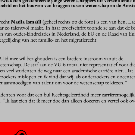
twikkelen getalenteerde jonge wetenschappers uit verschillende d
k beleid en het bouwen van bruggen tussen wetenschap en de Ams
trecht
Nadia Ismaïli
(geheel rechts op de foto) is een van hen. L
ar zo talentvol maakt. In haar proefschrift toonde ze aan dat de 
eren van ouder-kindrelaties in Nederland, de EU en de Raad van E
vergelijking van het familie- en het migratierecht.
YA-lid mee wil bezighouden is een bredere instroom vanuit de
tenschap. De staf aan de VU is totaal niet representatief voor die
ten veel studenten de weg naar een academische carrière niet. Dat
rzoekers mislopen en ik vind dat wij, als onderzoekers en docente
het aanmoedigen van talent om voor de wetenschap te kiezen.”
tudenten voor dat een bul Rechtsgeleerdheid meer carrièremogelij
. “Ik laat zien dat ik meer doe dan alleen doceren en vertel ook ov
 der Wilt
, universitair docent aan de faculteit Gedrags- en
te bescheiden om over haar talenten op te snijden. Ze viel in elk 