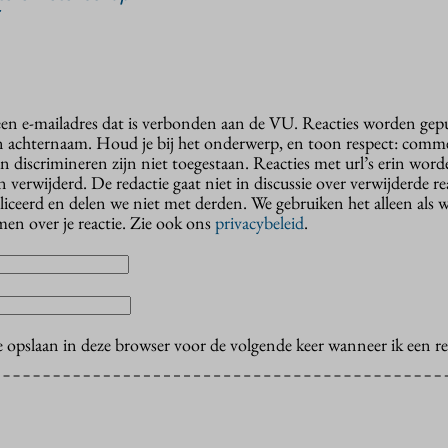
 een e-mailadres dat is verbonden aan de VU. Reacties worden gep
n achternaam. Houd je bij het onderwerp, en toon respect: comme
n discrimineren zijn niet toegestaan. Reacties met url’s erin wor
erwijderd. De redactie gaat niet in discussie over verwijderde reac
liceerd en delen we niet met derden. We gebruiken het alleen als 
en over je reactie. Zie ook ons
privacybeleid
.
e opslaan in deze browser voor de volgende keer wanneer ik een rea