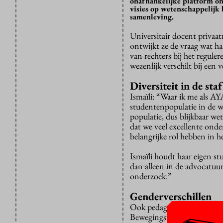
onafhankelijke platform on
visies op wetenschappelij
samenleving.
Universitair docent privaa
ontwijkt ze de vraag wat ha
van rechters bij het regul
wezenlijk verschilt bij een 
Diversiteit in de staf
Ismaïli: “Waar ik me als A
studentenpopulatie in de we
populatie, dus blijkbaar we
dat we veel excellente onde
belangrijke rol hebben in 
Ismaïli houdt haar eigen s
dan alleen in de advocatuur
onderzoek.”
Genderverschillen
Ook pedagoog
Femke van
Bewegingswetenschappen, is 