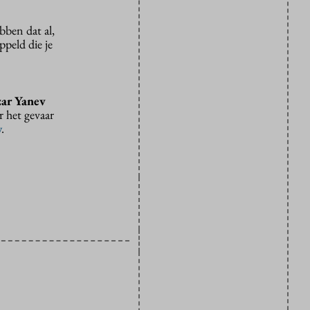
bben dat al,
peld die je
ar Yanev
 het gevaar
w
.