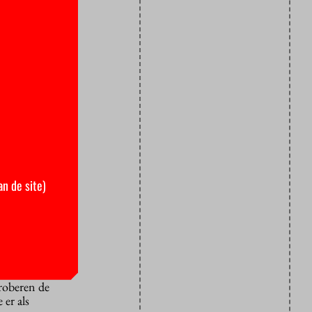
r het beste
nderzoek
n op
an de site)
, dat meer
proberen de
 er als