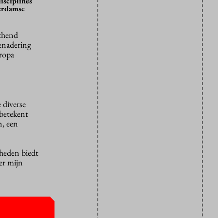
isciplines
terdamse
achend
benadering
uropa
 diverse
 betekent
n, een
kheden biedt
er mijn
geval als