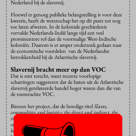
Nederland bij de slavernij.
Hoewel er genoeg publieke belangstelling is voor deze
kwestie, heeft de wetenschap het op dit punt tot nog
toe laten afweten. In de koloniale geschiedenis
vervulde Nederlands-Indië lange tijd een veel
prominentere rol dan de voormalige West-Indische
koloniën. Daarom is er amper onderzoek gedaan naar
de economische voordelen van de Nederlandse
betrokkenheid bij de Atlantische slavernij.
Slavernij bracht meer op dan VOC
Dat is niet terecht, want recente voorlopige
schattingen suggereren dat de baten uit de Atlantische
slavernij gerelateerde handel hoger waren dan die van
de roemruchte VOC.
Binnen het project, dat de bondige titel
Slaves,
commodities and logistics: the direct and indirect, the
immediate and long-term economic impact of
eighteenth-century Dutch Republic transatlantic slave-
based activities
heeft, wordt gekeken naar de directe