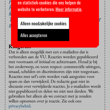
Fake kritische dialoog
en statistiek-cookies die ons helpen de
Rector stapt op na onthulling zes jaar oude
website te verbeteren.
Meer informatie
.
klacht seksuele intimidatie
‘Ik heb lang getwijfeld: word ik wetenschapper
Alleen noodzakelijke cookies
of zeiler?’
Alles accepteren
Reageren?
Dat is alleen mogelijk met een e-mailadres dat is
verbonden aan de VU. Reacties worden gepubliceerd
met voornaam of initiaal en achternaam. Houd je bij
het onderwerp, en toon respect: commerciële uitingen,
smaad, schelden en discrimineren zijn niet toegestaan.
Reacties met url’s erin worden vaak aangezien voor
spam en dan verwijderd. De redactie gaat niet in
discussie over verwijderde reacties. Je e-mailadres wordt
niet gepubliceerd en delen we niet met derden. We
gebruiken het alleen als we contact met je zouden
willen opnemen over je reactie. Zie ook ons
privacybeleid
.