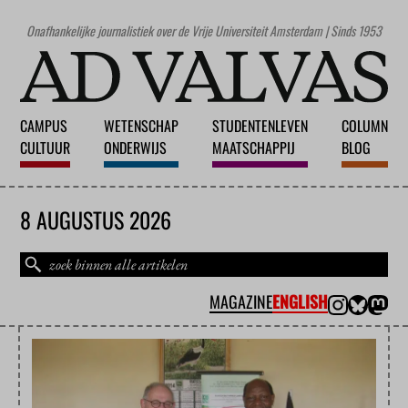
Onafhankelijke journalistiek over de Vrije Universiteit Amsterdam | Sinds 1953
CAMPUS
WETENSCHAP
STUDENTENLEVEN
COLUMN
CULTUUR
ONDERWIJS
MAATSCHAPPIJ
BLOG
8 AUGUSTUS 2026
MAGAZINE
ENGLISH