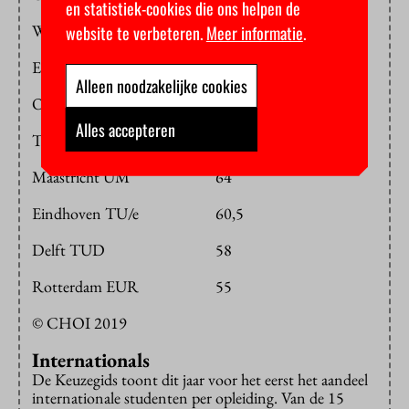
en statistiek-cookies die ons helpen de
Wageningen UR
74
website te verbeteren.
Meer informatie
.
Enschede UT
67,5
Alleen noodzakelijke cookies
Open Universiteit
65
Alles accepteren
Tilburg TiU
64,5
Maastricht UM
64
Eindhoven TU/e
60,5
Delft TUD
58
Rotterdam EUR
55
© CHOI 2019
Internationals
De Keuzegids toont dit jaar voor het eerst het aandeel
internationale studenten per opleiding. Van de 15