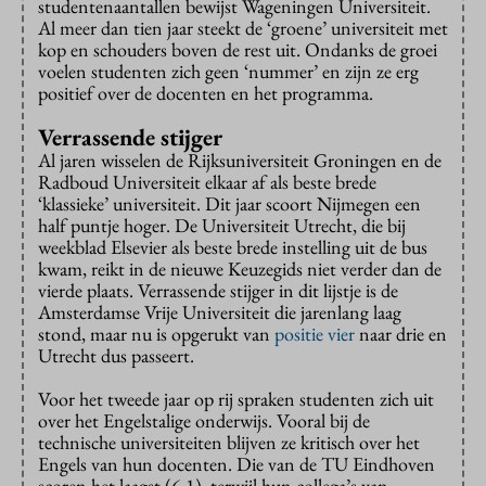
studentenaantallen bewijst Wageningen Universiteit.
Al meer dan tien jaar steekt de ‘groene’ universiteit met
kop en schouders boven de rest uit. Ondanks de groei
voelen studenten zich geen ‘nummer’ en zijn ze erg
positief over de docenten en het programma.
Verrassende stijger
Al jaren wisselen de Rijksuniversiteit Groningen en de
Radboud Universiteit elkaar af als beste brede
‘klassieke’ universiteit. Dit jaar scoort Nijmegen een
half puntje hoger. De Universiteit Utrecht, die bij
weekblad Elsevier als beste brede instelling uit de bus
kwam, reikt in de nieuwe Keuzegids niet verder dan de
vierde plaats. Verrassende stijger in dit lijstje is de
Amsterdamse Vrije Universiteit die jarenlang laag
stond, maar nu is opgerukt van
positie vier
naar drie en
Utrecht dus passeert.
Voor het tweede jaar op rij spraken studenten zich uit
over het Engelstalige onderwijs. Vooral bij de
technische universiteiten blijven ze kritisch over het
Engels van hun docenten. Die van de TU Eindhoven
scoren het laagst (6,1), terwijl hun collega’s van