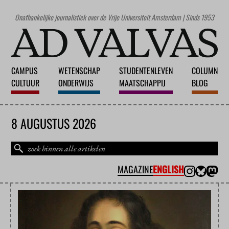
Onafhankelijke journalistiek over de Vrije Universiteit Amsterdam | Sinds 1953
CAMPUS
WETENSCHAP
STUDENTENLEVEN
COLUMN
CULTUUR
ONDERWIJS
MAATSCHAPPIJ
BLOG
8 AUGUSTUS 2026
MAGAZINE
ENGLISH