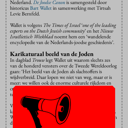
Nederland.
De Joodse Canon
is samengesteld door
historicus
Bart Wallet
in samenwerking met Tirtsah
Levie Bernfeld.
Wallet is volgens
The Times of Israel
‘
one of the leading
experts on the Dutch Jewish community
’ en het
Nieuw
Israëlietisch Weekblad
noemt hem een ‘wandelende
encyclopedie van de Nederlands-joodse geschiedenis’.
Karikaturaal beeld van de Joden
In dagblad
Trouw
legt Wallet uit waarom slechts zes
van de honderd vensters over de Tweede Wereldoorlog
gaan: ‘Het beeld van de Joden als slachtoffers is
wijdverbreid. Daar lopen we niet van weg, maar er is
meer: we willen ook de enorme culturele rijkdom en
creativiteit laten zien die Joden in al die eeuwen
tentoon hebben gespreid.’
Volgens Wallet is ons beeld van de Joden ‘vrij
karikaturaal: de Shoah en Israël, verder komen we niet.
Wij willen laten zien dat het Joodse verhaal meer is dan
die twee dingen’.