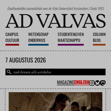
Onafhankelijke journalistiek over de Vrije Universiteit Amsterdam | Sinds 1953
CAMPUS
WETENSCHAP
STUDENTENLEVEN
COLUMN
CULTUUR
ONDERWIJS
MAATSCHAPPIJ
BLOG
7 AUGUSTUS 2026
MAGAZINE
ENGLISH