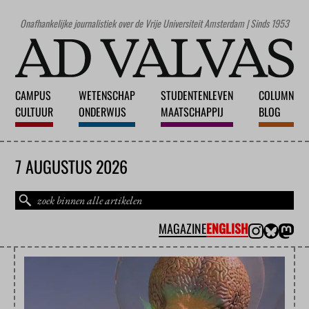
Onafhankelijke journalistiek over de Vrije Universiteit Amsterdam | Sinds 1953
CAMPUS
WETENSCHAP
STUDENTENLEVEN
COLUMN
CULTUUR
ONDERWIJS
MAATSCHAPPIJ
BLOG
7 AUGUSTUS 2026
MAGAZINE
ENGLISH