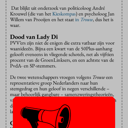
Dat blijkt uit onderzoek van politicoloog André
Krouwel (die van het
Kieskompas
) en psycholoog Jan
Willem van Prooijen en het staat
in
Trouw
, dus het is
waar.
Dood van Lady Di
PVV’ers zijn niet de enigen die extra vatbaar zijn voor
waanideeën. Bijna een kwart van de 50Plus-aanhang
gelooft eveneens in vliegende schotels, net als vijftien
procent van de GroenLinksers, en een achtste van de
PvdA- en SP-stemmers.
De twee wetenschappers vroegen volgens
Trouw
een
representatieve groep Nederlanders naar hun
stemgedrag en hun geloof in negen verschillende –
maar behoorlijk gangbare – samenzweringstheorieën,
variërend van ‘De dood van Lady Di was het werk van
de Britse geheime dienst’ tot ‘Met enige regelmaat
landen ufo’s op aarde’.
Christelijke partijen