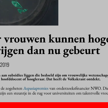
r vrouwen kunnen hog
rijgen dan nu gebeurt
 2019
n aan subsidies liggen die bedoeld zijn om vrouwelijke wetenschap
r hoofddocent of hoogleraar. Dat heeft de Volkskrant ontdekt.
 de zogeheten
Aspasiapremies
van onderzoeksfinancier NWO. Die
zijn een steuntje in de rug voor universiteiten om talentvolle vr
 bijna-winnaressen van een zogeheten Vidi- of Vici-beurs in het