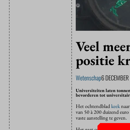
Veel mee
positie k
Wetenschap
6 DECEMBER
Universiteiten laten tonne
bevorderen tot universitai
Het ochtendblad
keek
naar
van 50 à 200 duizend euro 
vaste aanstelling te geven.
Het gaat om winnaressen en