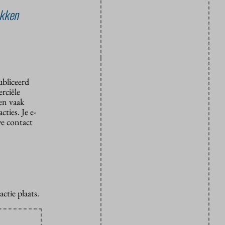
okken
ubliceerd
rciële
den vaak
ties. Je e-
we contact
ctie plaats.