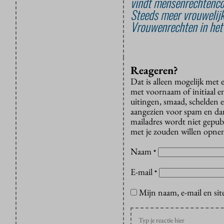
vindt mensenrechtenco
Steeds meer vrouwelijk
Vrouwenrechten in het 
Reageren?
Dat is alleen mogelijk met
met voornaam of initiaal e
uitingen, smaad, schelden e
aangezien voor spam en dan v
mailadres wordt niet gepub
met je zouden willen opnem
Naam
*
E-mail
*
Mijn naam, e-mail en sit