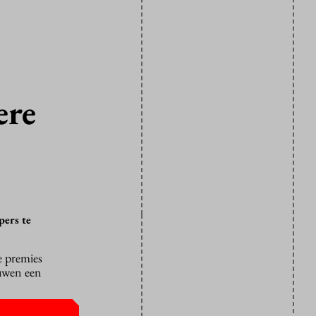
ere
pers te
 premies
ouwen een