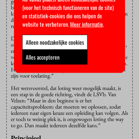
goed is belanden zij in de onderste groep. “Het is een
(voor het technisch functioneren van de site)
beetje onhandig als die groep dan toch mee gaat
loten.” En in de middengroep wordt de kans op bias in
en statistiek-cookies die ons helpen de
de selectie kleiner. Zo kom je tot de meest
website te verbeteren.
Meer informatie
.
rechtvaardige toelating, meent het ISO.
De Landelijke Studentenvakbond denkt er anders
Alleen noodzakelijke cookies
over. “Wij geloven niet in goede of slechte kandidaten,
en het is kwalijk om in die hoek te denken”, zegt
Alles accepteren
voorzitter Joram van Velzen. “Talent is zo subjectief. Je
kunt niet vooraf bepalen of iemand succesvol gaat zijn.
Het middelbareschooldiploma zou voldoende moeten
zijn voor toelating.”
Het wetsvoorstel, dat loting weer mogelijk maakt, is
een stap in de goede richting, vindt de LSVb. Van
Velzen: “Maar in den beginne is er het
capaciteitsprobleem: dat moeten we oplossen, zodat
iedereen naar eigen keuze een opleiding kan volgen. Als
er toch te weinig plek is, is ongewogen loting the way
to go. Dan maakt iedereen dezelfde kans.”
Principieel