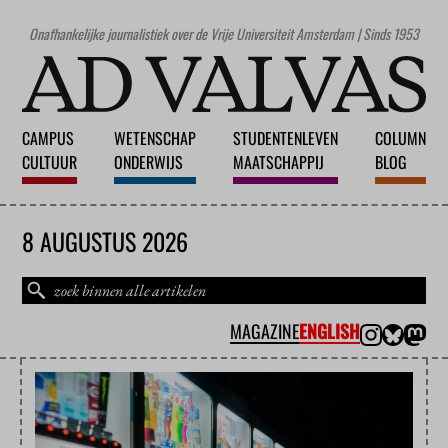
Onafhankelijke journalistiek over de Vrije Universiteit Amsterdam | Sinds 1953
CAMPUS
WETENSCHAP
STUDENTENLEVEN
COLUMN
CULTUUR
ONDERWIJS
MAATSCHAPPIJ
BLOG
8 AUGUSTUS 2026
MAGAZINE
ENGLISH