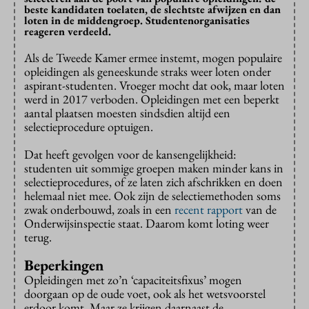
beste kandidaten toelaten, de slechtste afwijzen en dan
loten in de middengroep. Studentenorganisaties
reageren verdeeld.
Als de Tweede Kamer ermee instemt, mogen populaire
opleidingen als geneeskunde straks weer loten onder
aspirant-studenten. Vroeger mocht dat ook, maar loten
werd in 2017 verboden. Opleidingen met een beperkt
aantal plaatsen moesten sindsdien altijd een
selectieprocedure optuigen.
Dat heeft gevolgen voor de kansengelijkheid:
studenten uit sommige groepen maken minder kans in
selectieprocedures, of ze laten zich afschrikken en doen
helemaal niet mee. Ook zijn de selectiemethoden soms
zwak onderbouwd, zoals in een
recent rapport
van de
Onderwijsinspectie staat. Daarom komt loting weer
terug.
Beperkingen
Opleidingen met zo’n ‘capaciteitsfixus’ mogen
doorgaan op de oude voet, ook als het wetsvoorstel
erdoor komt. Maar ze krijgen daarnaast de