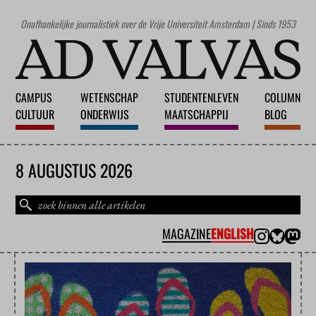
Onafhankelijke journalistiek over de Vrije Universiteit Amsterdam | Sinds 1953
CAMPUS
WETENSCHAP
STUDENTENLEVEN
COLUMN
CULTUUR
ONDERWIJS
MAATSCHAPPIJ
BLOG
8 AUGUSTUS 2026
MAGAZINE
ENGLISH