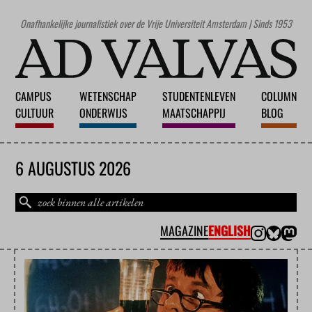
Onafhankelijke journalistiek over de Vrije Universiteit Amsterdam | Sinds 1953
CAMPUS
WETENSCHAP
STUDENTENLEVEN
COLUMN
CULTUUR
ONDERWIJS
MAATSCHAPPIJ
BLOG
6 AUGUSTUS 2026
MAGAZINE
ENGLISH