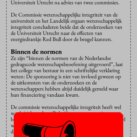
Universiteit Utrecht na advies van twee commissies.
De Commissie wetenschappelijke integriteit van de
universiteit en het Landelijk orgaan wetenschappelijk
integriteit concluderen beide dat de onderzoeken van
de Universiteit Utrecht naar de effecten van
energiedrankje Red Bull door de beugel kunnen.
Binnen de normen
Ze zijn “binnen de normen van de Nederlandse
gedragscode wetenschapsbeoefening uitgevoerd”, laat
het college van bestuur in een schriftelijke verklaring
weten: De sponsoring is niet van invloed geweest op
de uitkomsten van de onderzoeken en de
wetenschappers hebben altijd duidelijk gemeld waar
hun financiering vandaan kwam.
De commissie wetenschappelijke integriteit heeft wel
wat kritiek op de stelligheid waarmee sommige
bevindingen werden verwoord, maar vindt die ook wel
weer verklaarbaar “omdat het onderwerp flink wat
discussie oproept”, aldus de verklaring.