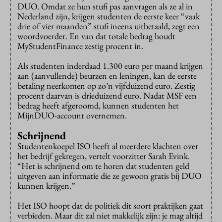
DUO. Omdat ze hun stufi pas aanvragen als ze al in
Nederland zijn, krijgen studenten de eerste keer “vaak
drie of vier maanden” stufi ineens uitbetaald, zegt een
woordvoerder. En van dat totale bedrag houdt
MyStudentFinance zestig procent in.
Als studenten inderdaad 1.300 euro per maand krijgen
aan (aanvullende) beurzen en leningen, kan de eerste
betaling neerkomen op zo’n vijfduizend euro. Zestig
procent daarvan is drieduizend euro. Nadat MSF een
bedrag heeft afgeroomd, kunnen studenten het
MijnDUO-account overnemen.
Schrijnend
Studentenkoepel ISO heeft al meerdere klachten over
het bedrijf gekregen, vertelt voorzitter Sarah Evink.
“Het is schrijnend om te horen dat studenten geld
uitgeven aan informatie die ze gewoon gratis bij DUO
kunnen krijgen.”
Het ISO hoopt dat de politiek dit soort praktijken gaat
verbieden. Maar dit zal niet makkelijk zijn: je mag altijd