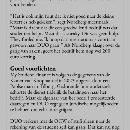
voor betalen.
“Het is ook mijn fout dat ik niet goed naar de kleine
lettertjes heb gekeken”, zegt Nordberg meermaals.
“Maar ik dacht dat dit een goedwillend bedrijf was dat
studenten helpt. Maar dit is sneaky. Dit was geen hulp.
They fooled me. Ik hoop dat internationals voortaan
gewoon naar DUO gaan.” Als Nordberg klaagt over de
gang van zaken, geeft het bedrijf hem nog wel 200
euro korting.
Goed voorlichten
My Student Finance is volgens de gegevens van de
Kamer van Koophandel in 2023 opgezet door een
Poolse man in Tilburg. Gedurende hun onderzoek
schortte de dienst tijdelijk de betalingen naar het
bedrijf. Maar de eigenaar van het bedrijf protesteerde
daartegen en DUO zegt geen juridische mogelijkheden
te hebben om echt in te grijpen.
DUO verkent met de OCW of stufi alleen naar de
rekening van de student zelf kan gaan. Dat kan nu nog