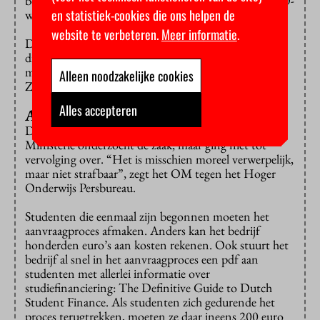
bedrijf bij ons onder de radar gebleven”, zegt de DUO-
en statistiek-cookies die ons helpen de
woordvoerder.
website te verbeteren.
Meer informatie
.
DUO heeft een bericht gestuurd naar alle studenten
die op dat moment van MyStudentFinance gebruik
maakten om ze erop te wijzen dat aanvragen gratis is.
Alleen noodzakelijke cookies
Zo’n vijftien reageerden erop, zegt DUO.
Alles accepteren
Aangifte
DUO deed ook aangifte bij de politie. Het Openbaar
Ministerie onderzocht de zaak, maar ging niet tot
vervolging over. “Het is misschien moreel verwerpelijk,
maar niet strafbaar”, zegt het OM tegen het Hoger
Onderwijs Persbureau.
Studenten die eenmaal zijn begonnen moeten het
aanvraagproces afmaken. Anders kan het bedrijf
honderden euro’s aan kosten rekenen. Ook stuurt het
bedrijf al snel in het aanvraagproces een pdf aan
studenten met allerlei informatie over
studiefinanciering: The Definitive Guide to Dutch
Student Finance. Als studenten zich gedurende het
proces terugtrekken, moeten ze daar ineens 200 euro