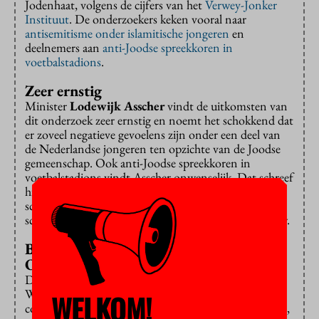
Jodenhaat, volgens de cijfers van het
Verwey-Jonker
Instituut
. De onderzoekers keken vooral naar
antisemitisme onder islamitische jongeren
en
deelnemers aan
anti-Joodse spreekkoren in
voetbalstadions
.
Zeer ernstig
Minister
Lodewijk Asscher
vindt de uitkomsten van
dit onderzoek zeer ernstig en noemt het schokkend dat
er zoveel negatieve gevoelens zijn onder een deel van
de Nederlandse jongeren ten opzichte van de Joodse
gemeenschap. Ook anti-Joodse spreekkoren in
voetbalstadions vindt Asscher onwenselijk. Dat schreef
hij aan de Tweede Kamer. ‘Onwenselijk vind ik het
schijnbaar achteloze gebruik van het woord Jood als
scheldwoord’, zegt Asscher vandaag in dagblad Trouw.
Belangrijkste triggerfactor: Midden-
Oostenconflict
De onderzoekers Ron van Wonderen en Willem
Wagenaar van het Verwey-Jonker Instituut
WELKOM!
concluderen dat niet alleen voor islamitische jongeren,