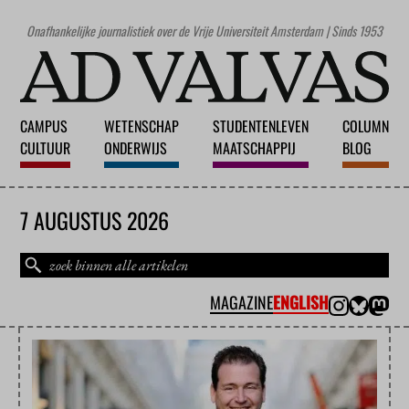
Onafhankelijke journalistiek over de Vrije Universiteit Amsterdam | Sinds 1953
CAMPUS
WETENSCHAP
STUDENTENLEVEN
COLUMN
CULTUUR
ONDERWIJS
MAATSCHAPPIJ
BLOG
7 AUGUSTUS 2026
MAGAZINE
ENGLISH