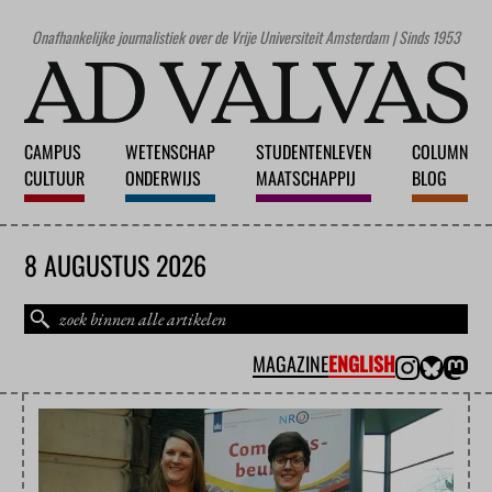
Onafhankelijke journalistiek over de Vrije Universiteit Amsterdam | Sinds 1953
CAMPUS
WETENSCHAP
STUDENTENLEVEN
COLUMN
CULTUUR
ONDERWIJS
MAATSCHAPPIJ
BLOG
8 AUGUSTUS 2026
MAGAZINE
ENGLISH