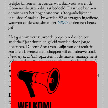
Gelijke kansen in het onderwijs, daarvoor waren de
Comeniusbeurzen dit jaar bedoeld. Daarmee kunnen
de winnaars het hoger onderwijs ‘toegankelijker en
inclusiever’ maken. Er werden 92 aanvragen ingediend,
waarvan onderzoeksfinancier
NWO
er tien een beurs
gaf.
Het gaat om vernieuwende projecten die één tot
anderhalf jaar duren en geleid worden door jonge
docenten. Docent Anna van Luijn van de faculteit
Aard- en Levenswetenschappen wil een nieuwe track
diversity in talents
opzetten in de master management,
policy analysis & entrepreneurship in the health & life
sciences. Studenten werken aan de overstap naar de
arbeidsmarkt, met oog voor (culturele) verschillen
tussen studenten, onder andere door een professioneel
netwerk te vormen en zelf een driedaags
carrièreseminar te organiseren.
Een arts is wit en man
Docente Maaike Muntinga van het VU Medisch
WELKOM!
Centrum gaat een film maken over diversiteit bij