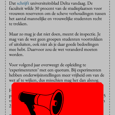
Dat
schrijft
universiteitsblad Delta vandaag. De
faculteit wilde 30 procent van de studieplaatsen voor
vrouwen reserveren om de scheve verhoudingen tussen
het aantal mannelijke en vrouwelijke studenten recht
te trekken.
Maar zo mag je dat niet doen, meent de inspectie. Je
mag van de wet geen groepen studenten voortrekken
of uitsluiten, ook niet als je daar goede bedoelingen
mee hebt. Daarvoor zou de wet veranderd moeten
worden.
Voor volgend jaar overweegt de opleiding te
‘experimenteren’ met een quotum. Bij experimenten
hebben onderwijsinstellingen meer vrijheid om van de
wet af te wijken, dus misschien mag het dan alsnog.
Het percentage vrouwen
schommelt
nu rond de 20
procent: dit studiejaar begonnen er 331 mannen en 75
vrouwen aan de bachelor. Er is al wel iets veranderd. In
2019 was maar 11 procent van de eerstejaars vrouw.