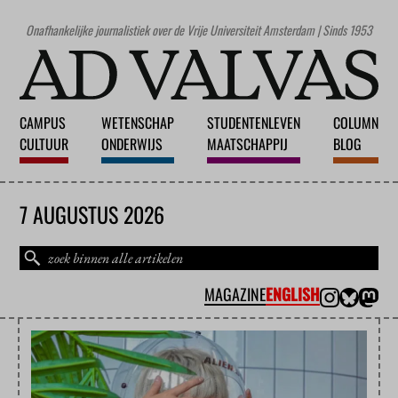
Onafhankelijke journalistiek over de Vrije Universiteit Amsterdam | Sinds 1953
CAMPUS
WETENSCHAP
STUDENTENLEVEN
COLUMN
CULTUUR
ONDERWIJS
MAATSCHAPPIJ
BLOG
7 AUGUSTUS 2026
MAGAZINE
ENGLISH