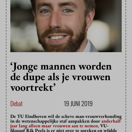
‘Jonge mannen worden
de dupe als je vrouwen
voortrekt’
Debat
19 JUNI 2019
De TU Eindhoven wil de scheve man-vrouwverhouding
in de wetenschappelijke staf aanpakken door
anderhalf
jaar lang alleen maar vrouwen aan te nemen
. VU-
filosoof Rik Peels is er niet over te spreken en wijdde