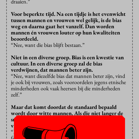
draaien.”
Voor beperkte tijd. Na een tijdje is het evenwicht
tussen mannen en vrouwen wel gelijk, is de bias
weg en daarna gaat het vanzelf. Dan worden
mannen én vrouwen louter op hun kwaliteiten
beoordeeld.
“Nee, want die bias blijft bestaan.”
Niet in een diverse groep. Bias is een kwestie van
cultuur. In een diverse groep zal de bias
verdwijnen, dat mannen beter zijn.
“Nee, want diezelfde bias dat mannen beter zijn, vind
je ook bij vrouwen, zoals vooroordelen jegens etnische
minderheden ook vaak heersen bij die minderheden
zelf.”
Maar dat komt doordat de standaard bepaald
wordt door witte mannen. Als die niet langer de
smaakbepalers zijn, verdwijnt die bias, ook bij
vrouwen en andere minderheden.
“Die bias haal je er niet zomaar uit. Daar heb je
focusgroepen, een veranderende cultuur en andere