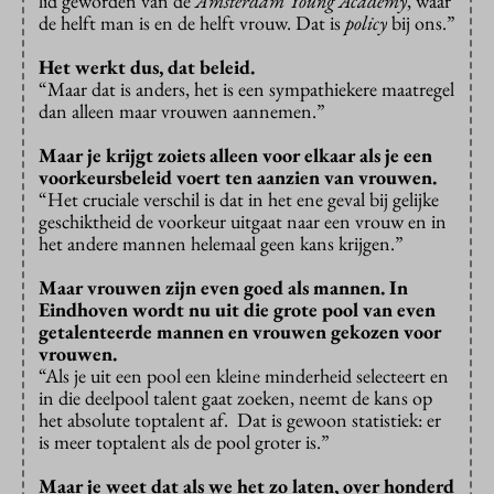
lid geworden van de
Amsterdam Young Academy
, waar
de helft man is en de helft vrouw. Dat is
policy
bij ons.”
Het werkt dus, dat beleid.
“Maar dat is anders, het is een sympathiekere maatregel
dan alleen maar vrouwen aannemen.”
Maar je krijgt zoiets alleen voor elkaar als je een
voorkeursbeleid voert ten aanzien van vrouwen.
“Het cruciale verschil is dat in het ene geval bij gelijke
geschiktheid de voorkeur uitgaat naar een vrouw en in
het andere mannen helemaal geen kans krijgen.”
Maar vrouwen zijn even goed als mannen. In
Eindhoven wordt nu uit die grote pool van even
getalenteerde mannen en vrouwen gekozen voor
vrouwen.
“Als je uit een pool een kleine minderheid selecteert en
in die deelpool talent gaat zoeken, neemt de kans op
het absolute toptalent af. Dat is gewoon statistiek: er
is meer toptalent als de pool groter is.”
Maar je weet dat als we het zo laten, over honderd