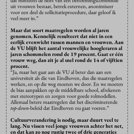
dat minstens de helft van een benoemingscommissie
uit vrouwen bestaat, betrek externen, anonimiseer
voor een deel de sollicitatieprocedure, daar geloof ik
veel meer in.”
Maar dat soort maatregelen worden al jaren
genomen. Kennelijk resulteert dat niet in een
eerlijk evenwicht tussen mannen en vrouwen. Aan
de VU blijft het aantal vrouwelijke hoogleraren al
jaren schommelen rond de 19 procent. Gaat er één
vrouw weg, dan zit je al snel rond de 14 of vijftien
procent.
“Ja, maar het gaat aan de VU al beter dan aan een
universiteit als die van Eindhoven, dus die maatregelen
werken, en op die weg moeten we door. En we moeten
de bias aanpakken op de middelbare school, afrekenen
met stereotypen en zorgen voor goede rolmodellen.
Allemaal betere maatregelen dat het discriminerende
top-down
-beleid dat Eindhoven nu gaat voeren.”
Cultuurverandering is nodig, maar duurt veel te
lang. Nu vissen veel jonge vrouwen achter het net,
en dat kan zo nog rustig twee of drie generaties