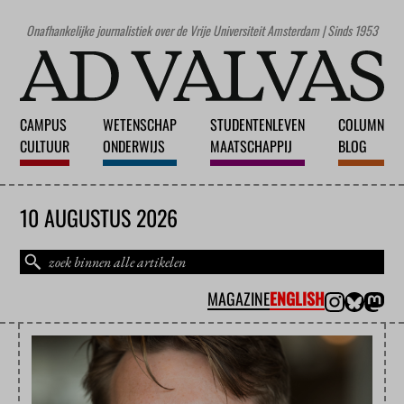
Onafhankelijke journalistiek over de Vrije Universiteit Amsterdam | Sinds 1953
CAMPUS
WETENSCHAP
STUDENTENLEVEN
COLUMN
CULTUUR
ONDERWIJS
MAATSCHAPPIJ
BLOG
10 AUGUSTUS 2026
MAGAZINE
ENGLISH