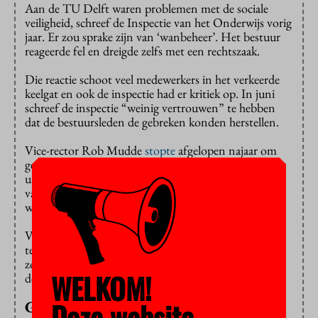
Aan de TU Delft waren problemen met de sociale
veiligheid, schreef de Inspectie van het Onderwijs vorig
jaar. Er zou sprake zijn van ‘wanbeheer’. Het bestuur
reageerde fel en dreigde zelfs met een rechtszaak.
Die reactie schoot veel medewerkers in het verkeerde
keelgat en ook de inspectie had er kritiek op. In juni
schreef de inspectie “weinig vertrouwen” te hebben
dat de bestuursleden de gebreken konden herstellen.
Vice-rector Rob Mudde
stopte
afgelopen najaar om
gezondheidsredenen als bestuurslid. Nu
schrijft
universiteitsblad Delta dat ook voorzitter/rector Tim
van der Hagen en bestuurslid Marien van der Meer
weggaan.
Van der Hagen geeft het stokje in januari 2026 door,
terwijl hij eigenlijk tot zijn pensioen in oktober 2026
zou aanblijven. Het scheelt dus enkele maanden. Van
WELKOM!
der Meer stopt per augustus.
Deze website
Geen link met verwijten