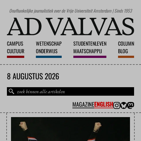
Onafhankelijke journalistiek over de Vrije Universiteit Amsterdam | Sinds 1953
CAMPUS
WETENSCHAP
STUDENTENLEVEN
COLUMN
CULTUUR
ONDERWIJS
MAATSCHAPPIJ
BLOG
8 AUGUSTUS 2026
MAGAZINE
ENGLISH