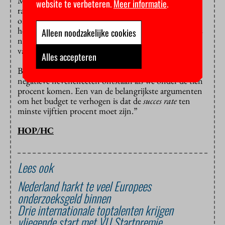
Misschien is de ERC wel té populair: in 2016 kon de
website te verbeteren.
Meer informatie
.
raad nog geen tien procent van de
onderzoeksvoorstellen van ervaren wetenschappers
honoreren. De kans op een beurs staat dan nauwelijks
Alleen noodzakelijke cookies
nog in verhouding tot het vele werk dat het indienen
van een onderzoeksvoorstel vergt.
Alles accepteren
Bourguignon: “We zijn ons er zeer van bewust dat er
negatieve neveneffecten ontstaan als we onder de tien
procent komen. Een van de belangrijkste argumenten
om het budget te verhogen is dat de
succes rate
ten
minste vijftien procent moet zijn.”
HOP/HC
Lees ook
Nederland harkt te veel Europees
onderzoeksgeld binnen
Drie internationale toptalenten krijgen
vliegende start met VU Startpremie