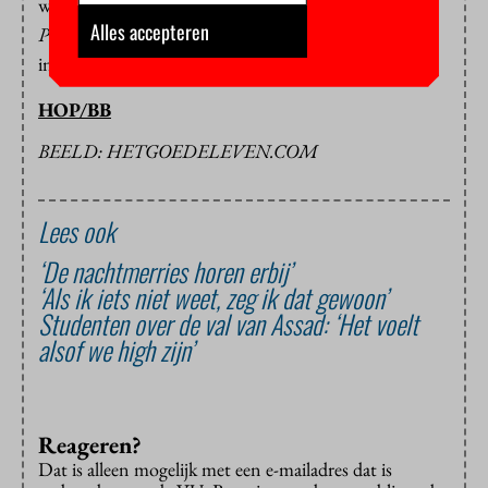
worden aanvragen voor het
MENA Scholarship
Alles accepteren
Programme
van Syriërs en ingezetenen van Syrië niet
in behandeling genomen.”
HOP/BB
BEELD: HETGOEDELEVEN.COM
Lees ook
‘De nachtmerries horen erbij’
‘Als ik iets niet weet, zeg ik dat gewoon’
Studenten over de val van Assad: ‘Het voelt
alsof we high zijn’
Reageren?
Dat is alleen mogelijk met een e-mailadres dat is