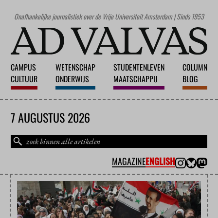
Onafhankelijke journalistiek over de Vrije Universiteit Amsterdam | Sinds 1953
CAMPUS
WETENSCHAP
STUDENTENLEVEN
COLUMN
CULTUUR
ONDERWIJS
MAATSCHAPPIJ
BLOG
7 AUGUSTUS 2026
MAGAZINE
ENGLISH