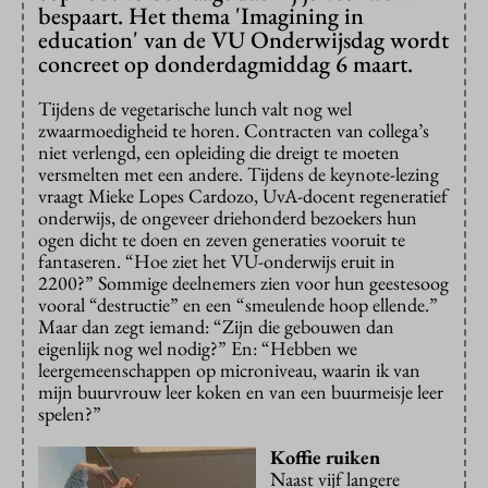
bespaart. Het thema 'Imagining in
education' van de VU Onderwijsdag wordt
concreet op donderdagmiddag 6 maart.
Tijdens de vegetarische lunch valt nog wel
zwaarmoedigheid te horen. Contracten van collega’s
niet verlengd, een opleiding die dreigt te moeten
versmelten met een andere. Tijdens de keynote-lezing
vraagt Mieke Lopes Cardozo, UvA-docent regeneratief
onderwijs, de ongeveer driehonderd bezoekers hun
ogen dicht te doen en zeven generaties vooruit te
fantaseren. “Hoe ziet het VU-onderwijs eruit in
2200?” Sommige deelnemers zien voor hun geestesoog
vooral “destructie” en een “smeulende hoop ellende.”
Maar dan zegt iemand: “Zijn die gebouwen dan
eigenlijk nog wel nodig?” En: “Hebben we
leergemeenschappen op microniveau, waarin ik van
mijn buurvrouw leer koken en van een buurmeisje leer
spelen?”
Koffie ruiken
Naast vijf langere