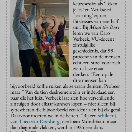
keuzesessies als ‘Teken
je les’ en ‘Art-based
Learning’ zijn er
flitssessies van een half
uur. Bij
Mind the Body
leren we van Caro
Verbeek, VU-docent
zintuiglijke
geschiedenis, dat 99
procent van de mensen
echt een stoel voor zich
zien als ze eraan
denken. “Een op de
drie mensen kan
bijvoorbeeld koffie ruiken als ze eraan denken. Probeer
maar.” Van de tien deelnemers zijn er inderdaad een
paar die het lukt. Verbeek laat zien hoe verschillende
zintuigen door elkaar kunnen lopen – niet alleen bij
synestheten die bijvoorbeeld een kleur zien bij elk getal.
Daarvoor moeten we in de benen. “Bij een
schilderij
van Theo van Doesburg
, denk aan Mondriaan, maar
dan diagonale vlakken, werd in 1925 een dans