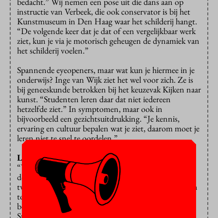
bedacht.” Wij nemen een pose uit die dans aan op
instructie van Verbeek, die ook conservator is bij het
Kunstmuseum in Den Haag waar het schilderij hangt.
“De volgende keer dat je dat of een vergelijkbaar werk
ziet, kun je via je motorisch geheugen de dynamiek van
het schilderij voelen.”
Spannende eyeopeners, maar wat kun je hiermee in je
onderwijs? Inge van Wijk ziet het wel voor zich. Ze is
bij geneeskunde betrokken bij het keuzevak Kijken naar
kunst. “Studenten leren daar dat niet iedereen
hetzelfde ziet.” In symptomen, maar ook in
bijvoorbeeld een gezichtsuitdrukking. “Je kennis,
ervaring en cultuur bepalen wat je ziet, daarom moet je
leren niet te snel te oordelen.”
Laat je copiloot het werk doen
“Wat zou de ideale AI-sidekick voor jou kunnen
doen?”, vraagt onderwijsadviseur Nienke Stumpel de
twintig deelnemers van haar flitssessie. Opdrachten en
toetsen formuleren, interessante scenario’s of
cases
bedenken… Microsoft Copilot kan dat goed volgens
Stumpel. De VU heeft een licentie, dus elke VU’er kan