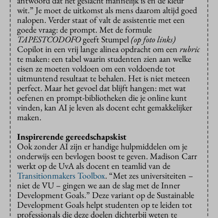
antwoord dat het geslacht mannelijk is en de kleur
wit.” Je moet de uitkomst als mens daarom altijd goed
nalopen. Verder staat of valt de assistentie met een
goede vraag: de prompt. Met de formule
TAPESTCODOFO
geeft Stumpel
(op foto links)
Copilot in een vrij lange alinea opdracht om een
rubric
te maken: een tabel waarin studenten zien aan welke
eisen ze moeten voldoen om een voldoende tot
uitmuntend resultaat te behalen. Het is niet meteen
perfect. Maar het gevoel dat blijft hangen: met wat
oefenen en prompt-bibliotheken die je online kunt
vinden, kan AI je leven als docent echt gemakkelijker
maken.
Inspirerende gereedschapskist
Ook zonder AI zijn er handige hulpmiddelen om je
onderwijs een bevlogen boost te geven. Madison Carr
werkt op de UvA als docent en teamlid van de
Transitionmakers Toolbox
. “Met zes universiteiten –
niet de VU – gingen we aan de slag met de Inner
Development Goals.” Deze variant op de Sustainable
Development Goals helpt studenten op te leiden tot
professionals die deze doelen dichterbij weten te