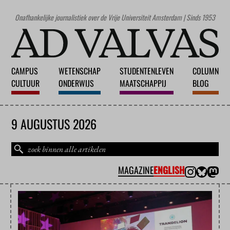
Onafhankelijke journalistiek over de Vrije Universiteit Amsterdam | Sinds 1953
CAMPUS
WETENSCHAP
STUDENTENLEVEN
COLUMN
CULTUUR
ONDERWIJS
MAATSCHAPPIJ
BLOG
9 AUGUSTUS 2026
MAGAZINE
ENGLISH