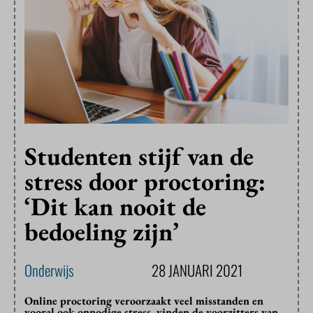
Studenten stijf van de
stress door proctoring:
‘Dit kan nooit de
bedoeling zijn’
Onderwijs
28 JANUARI 2021
Online proctoring veroorzaakt veel misstanden en
vooral ook onnodige stress, vinden de voorzitters van