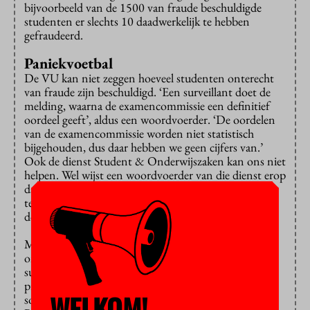
bijvoorbeeld van de 1500 van fraude beschuldigde
studenten er slechts 10 daadwerkelijk te hebben
gefraudeerd.
Paniekvoetbal
De VU kan niet zeggen hoeveel studenten onterecht
van fraude zijn beschuldigd. ‘Een surveillant doet de
melding, waarna de examencommissie een definitief
oordeel geeft’, aldus een woordvoerder. ‘De oordelen
van de examencommissie worden niet statistisch
bijgehouden, dus daar hebben we geen cijfers van.’
Ook de dienst Student & Onderwijszaken kan ons niet
helpen. Wel wijst een woordvoerder van die dienst erop
dat er ook vóór corona en zonder proctoring altijd
tentamens ongeldig werden verklaard en beoordeeld
door de examencommissie.
Maar Rakić en Van Rossum vinden dat
onvergelijkbaar. “In een tentamenhal reageren
surveillanten direct op wat ze zelf zien, bij online
proctoring moeten docenten zelf reageren op wat de
WELKOM!
software als onregelmatigheden aanmerkt”, aldus