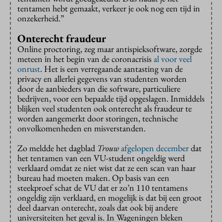
tentamen hebt gemaakt, verkeer je ook nog een tijd in
onzekerheid.”
Onterecht fraudeur
Online proctoring, zeg maar antispieksoftware, zorgde
meteen in het begin van de coronacrisis
al voor veel
onrust
. Het is een verregaande aantasting van de
privacy en allerlei gegevens van studenten worden
door de aanbieders van die software, particuliere
bedrijven, voor een bepaalde tijd opgeslagen. Inmiddels
blijken veel studenten ook onterecht als fraudeur te
worden aangemerkt door storingen, technische
onvolkomenheden en misverstanden.
Zo meldde het dagblad
Trouw
afgelopen december
dat
het tentamen van een VU-student ongeldig werd
verklaard omdat ze niet wist dat ze een scan van haar
bureau had moeten maken. Op basis van een
steekproef schat de VU dat er zo’n 110 tentamens
ongeldig zijn verklaard, en mogelijk is dat bij een groot
deel daarvan onterecht, zoals dat ook bij andere
universiteiten het geval is. In Wageningen bleken