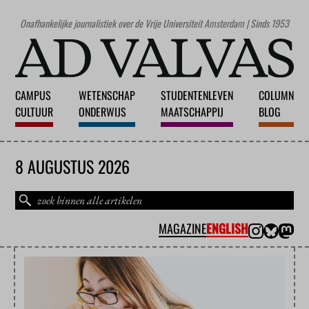
Onafhankelijke journalistiek over de Vrije Universiteit Amsterdam | Sinds 1953
CAMPUS
WETENSCHAP
STUDENTENLEVEN
COLUMN
CULTUUR
ONDERWIJS
MAATSCHAPPIJ
BLOG
8 AUGUSTUS 2026
MAGAZINE
ENGLISH