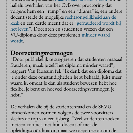
hallelujaverhalen van het CvB over proctoring dat
volgens hem een “ramp” en een “drama” is, een andere
docent stelde de mogelijke
rechtsongelijkheid aan de
kaak
en een derde meent dat er “
gefraudeerd
wordt bij
het leven
”. Docenten en studenten vrezen dat een
VU-diploma door deze problemen
minder waard
wordt
.
Doorzettingsvermogen
“Door publiekelijk te suggereren dat studenten massaal
frauderen, maak je zelf het diploma minder waard”,
reageert Van Rossum fel: “Ik denk dat een diploma dat
je onder deze omstandigheden hebt behaald, juist meer
waard is, omdat je dan als student bewezen hebt hoe
flexibel je bent en hoeveel doorzettingsvermogen je
hebt.”
De verhalen die bij de studentenraad en de SRVU
binnenkomen vormen volgens de twee voorzitters
slechts de top van een ijsberg. “Veel studenten zoeken
meteen contact met hun docent of met de
opleidingscoördinator, maar we roepen ze op om de