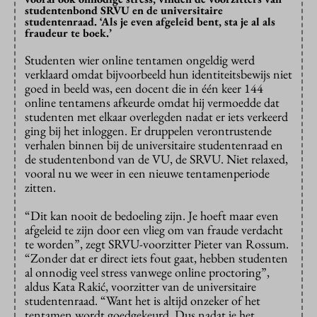
studentenbond SRVU en de universitaire
studentenraad. ‘Als je even afgeleid bent, sta je al als
fraudeur te boek.’
Studenten wier online tentamen ongeldig werd
verklaard omdat bijvoorbeeld hun identiteitsbewijs niet
goed in beeld was, een docent die in één keer 144
online tentamens afkeurde omdat hij vermoedde dat
studenten met elkaar overlegden nadat er iets verkeerd
ging bij het inloggen. Er druppelen verontrustende
verhalen binnen bij de universitaire studentenraad en
de studentenbond van de VU, de SRVU. Niet relaxed,
vooral nu we weer in een nieuwe tentamenperiode
zitten.
“Dit kan nooit de bedoeling zijn. Je hoeft maar even
afgeleid te zijn door een vlieg om van fraude verdacht
te worden”, zegt SRVU-voorzitter Pieter van Rossum.
“Zonder dat er direct iets fout gaat, hebben studenten
al onnodig veel stress vanwege online proctoring”,
aldus Kata Rakić, voorzitter van de universitaire
studentenraad. “Want het is altijd onzeker of het
tentamen wordt goedgekeurd. Dus nadat je het