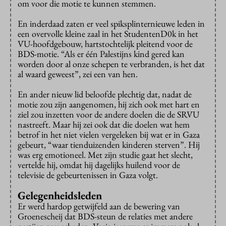
om voor die motie te kunnen stemmen.
En inderdaad zaten er veel spiksplinternieuwe leden in
een overvolle kleine zaal in het StudentenD0k in het
VU-hoofdgebouw, hartstochtelijk pleitend voor de
BDS-motie. “Als er één Palestijns kind gered kan
worden door al onze schepen te verbranden, is het dat
al waard geweest”, zei een van hen.
En ander nieuw lid beloofde plechtig dat, nadat de
motie zou zijn aangenomen, hij zich ook met hart en
ziel zou inzetten voor de andere doelen die de SRVU
nastreeft. Maar hij zei ook dat die doelen wat hem
betrof in het niet vielen vergeleken bij wat er in Gaza
gebeurt, “waar tienduizenden kinderen sterven”. Hij
was erg emotioneel. Met zijn studie gaat het slecht,
vertelde hij, omdat hij dagelijks huilend voor de
televisie de gebeurtenissen in Gaza volgt.
Gelegenheidsleden
Er werd hardop getwijfeld aan de bewering van
Groenescheij dat BDS-steun de relaties met andere