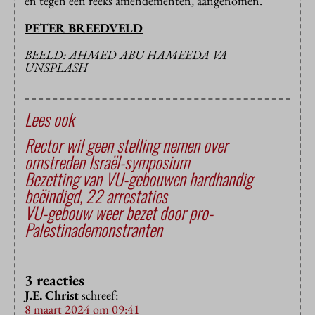
en tegen een reeks amendementen, aangenomen.
PETER BREEDVELD
BEELD: AHMED ABU HAMEEDA VA
UNSPLASH
Lees ook
Rector wil geen stelling nemen over
omstreden Israël-symposium
Bezetting van VU-gebouwen hardhandig
beëindigd, 22 arrestaties
VU-gebouw weer bezet door pro-
Palestinademonstranten
3 reacties
J.E. Christ
schreef:
8 maart 2024 om 09:41