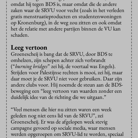
omdat hij tegen BDS is, maar omdat die de andere
zaken waar de SRVU voor vecht (zoals in het verleden
gratis menstruatieproducten en studentenwoningen
op Kronenburg), in de weg zou zitten en ook omdat
het de relatie met andere partijen binnen de VU kan
schaden.
Leeg vertoon
Groenescheij is bang dat de SRVU, door BDS te
omhelzen, zijn schepen achter zich verbrandt
(“
burning bridges
” zei hij, de voertaal was Engels).
Strijden voor Palestijnse rechten is mooi, zei hij, maar
daar moet je de SRVU niet voor gebruiken. Daar zijn
andere clubs voor. Hij noemde de steun aan de BDS-
beweging een “leeg vertoon van waarden zonder een
duidelijk idee van de richting die we uitgaan.”
“Veel mensen die hier nu zitten waren een week
geleden nog niet eens lid van de SRVU”, zei
Groenescheij. Er was de afgelopen week stevig
campagne gevoerd op sociale media, waar mensen
werden opgeroepen om SRVU-lid te worden, speciaal