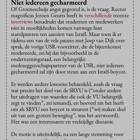
Niet iedereen gecharmeerd
Of Groenescheijs angst gegrond is, is de vraag. Rector
magnificus Jeroen Geurts heeft in
verschillende
recente
interviews
benadrukt dat studenten en medewerkers
niet in moeilijkheden komen vanwege hun
standpunten ten aanzien van Israël. Maar toen ik er
tijdens een van de vele pauzes met Joep van Dijk over
sprak, de vorige USR-voorzitter, die de bijeenkomst
modereerde, zei hij dat bijvoorbeeld in de
ondernemingsraad, een belangrijke
medezeggenschapspartner van de USR, niet iedereen
gecharmeerd zal zijn door steun aan een Israël-boycot.
Er werden andere kwesties behandeld, zoals de vraag
wat precies het doel van de SRVU is (“onder andere
het uitdragen van waarden die ook de VU belangrijk
zegt te vinden”, zei iemand), en hoeveel zin het heeft
om als SRVU een boycot te steunen (“wij maken deel
uit van een grotere beweging”, was het antwoord).
Het was een interessante en veelzijdige discussie.
De motie is uiteindelijk, na een lange stemming voor