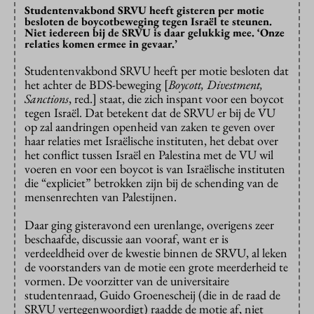
Studentenvakbond SRVU heeft gisteren per motie
besloten de boycotbeweging tegen Israël te steunen.
Niet iedereen bij de SRVU is daar gelukkig mee. ‘Onze
relaties komen ermee in gevaar.’
Studentenvakbond SRVU heeft per motie besloten dat
het achter de BDS-beweging [
Boycott, Divestment,
Sanctions
, red.] staat, die zich inspant voor een boycot
tegen Israël. Dat betekent dat de SRVU er bij de VU
op zal aandringen openheid van zaken te geven over
haar relaties met Israëlische instituten, het debat over
het conflict tussen Israël en Palestina met de VU wil
voeren en voor een boycot is van Israëlische instituten
die “expliciet” betrokken zijn bij de schending van de
mensenrechten van Palestijnen.
Daar ging gisteravond een urenlange, overigens zeer
beschaafde, discussie aan vooraf, want er is
verdeeldheid over de kwestie binnen de SRVU, al leken
de voorstanders van de motie een grote meerderheid te
vormen. De voorzitter van de universitaire
studentenraad, Guido Groenescheij (die in de raad de
SRVU vertegenwoordigt) raadde de motie af, niet