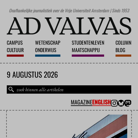
Onafhankelijke journalistiek over de Vrije Universiteit Amsterdam | Sinds 1953
CAMPUS
WETENSCHAP
STUDENTENLEVEN
COLUMN
CULTUUR
ONDERWIJS
MAATSCHAPPIJ
BLOG
9 AUGUSTUS 2026
MAGAZINE
ENGLISH