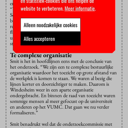
en statistiek-cookies die ons helpen de
ervaring te hebben gehad met de toezichthouders.
website te verbeteren.
Meer informatie
.
“Twee van hen, Frans Leijnse en Alexandra
Schaapveld, hielden zich al extra met de universiteit
bezig, en ik kan zeggen dat ze het college van bestuur
Alleen noodzakelijke cookies
regelmatig stevig bij de lurven hebben genomen en
flink hebben doorgevraagd over wat er aan de
universiteit speelt. En dat is ook hun taak. Goed en
Alles accepteren
stevig toezicht is noodzakelijk.”
Te complexe organisatie
Smit is het in hoofdlijnen eens met de conclusie van
het onderzoek. “We zijn een te complexe bestuurlijke
organisatie waardoor het toezicht op grote afstand van
de werkplek is komen te staan. We waren al bezig die
lijnen korter en doorzichtiger te maken. Daarom is
Windesheim weer in een aparte organisatie
ondergebracht. En binnen de raad van toezicht waren
sommige mensen al meer gefocust op de universiteit
en anderen op het VUMC. Dat gaan we nu verder
formaliseren.”
Smit benadrukt wel dat de onderzoekcommissie met