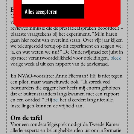
Haren overeind
Alles accepteren
Ook Henriëtte Maassen van den Brink – voorzitter
van de Onderwijsraad maar uitgenodigd als lid van de
reviewcommissie die de prestatieafspraken beoordeelt –
plaatste vraagtekens bij het experiment. “Mijn haren
gaan hier recht van overeind staan. Over vijf jaar kijken
we teleurgesteld terug op dit experiment en zeggen we:
ja, en wat weten we nu?” De Onderwijsraad zet juist in
op meer verantwoordelijkheid voor opleidingen,
bleek
vorige week al uit een rapport van de adviesraad.
En NVAO-voorzitter Anne Flierman? Hij is niet tegen
een pilot, maar waarschuwde ook. “Ik spreek veel
bestuurders die zeggen: het heeft mij enorm geholpen
dat er buitenstaanders langskwamen met een rapport
en een oordeel.” Hij
zei
het al eerder: lang niet alle
instellingen kunnen de vrijheid aan.
Om de tafel
Voor een rondetafelgesprek nodigt de Tweede Kamer
allerlei experts en belanghebbenden uit om informatie