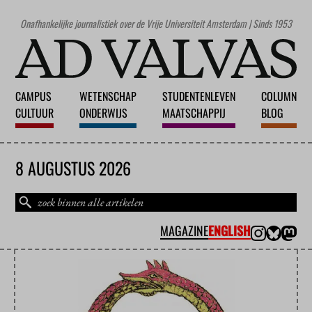
Onafhankelijke journalistiek over de Vrije Universiteit Amsterdam | Sinds 1953
CAMPUS
WETENSCHAP
STUDENTENLEVEN
COLUMN
CULTUUR
ONDERWIJS
MAATSCHAPPIJ
BLOG
8 AUGUSTUS 2026
MAGAZINE
ENGLISH