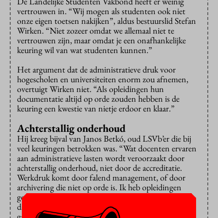
De Landelijke Studenten Vakbond heeft er weinig
vertrouwen in. “Wij mogen als studenten ook niet
onze eigen toetsen nakijken”, aldus bestuurslid Stefan
Wirken. “Niet zozeer omdat we allemaal niet te
vertrouwen zijn, maar omdat je een onafhankelijke
keuring wil van wat studenten kunnen.”
Het argument dat de administratieve druk voor
hogescholen en universiteiten enorm zou afnemen,
overtuigt Wirken niet. “Als opleidingen hun
documentatie altijd op orde zouden hebben is de
keuring een kwestie van nietje erdoor en klaar.”
Achterstallig onderhoud
Hij kreeg bijval van Janos Betkó, oud LSVb’er die bij
veel keuringen betrokken was. “Wat docenten ervaren
aan administratieve lasten wordt veroorzaakt door
achterstallig onderhoud, niet door de accreditatie.
Werkdruk komt door falend management, of door
archivering die niet op orde is. Ik heb opleidingen
gezien die al jaren weten dat er iets niet klopt, maar
daar pas een jaar voor de keuring plaatsvindt wat aan
gaan doen.”