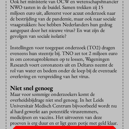
Ook het ministerie van OCW en wetenschapsfinancier
NWO tasten in de buidel. Samen trekken zij 15
miljoen euro uit, allereerst voor acuut onderzoek naar
de bestrijding van de pandemie, maar ook naar sociale
vraagstukken: hoe hebben Nederlanders hun gedrag
aangepast door het nieuwe virus? En wat zijn de
gevolgen van sociale isolatie?
Instellingen voor toegepast onderzoek (TO2) dragen
eveneens hun steentje bij. TNO zet tot 2 miljoen euro
in om coronaproblemen op te lossen, Wageningen
Research voert coronatests uit en Deltares neemt de
rol van water en bodem onder de loep bij de eventuele
overleving en verspreiding van het virus.
Niet snel genoeg
Maar voor sommige onderzoekers komt de
overheidsbijdrage niet snel genoeg. In het Leids
Universitair Medisch Centrum bijvoorbeeld wordt nu
al hard gewerkt aan potentiële virusremmers,
medicijnen en vaccins. Het uitvoeren van deze
proeven is erg duur en er ligt geen potje met geld klaar.