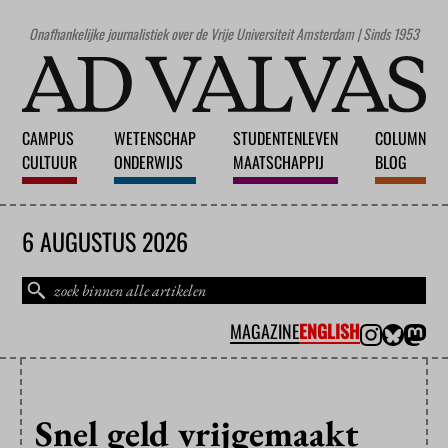
Onafhankelijke journalistiek over de Vrije Universiteit Amsterdam | Sinds 1953
CAMPUS
WETENSCHAP
STUDENTENLEVEN
COLUMN
CULTUUR
ONDERWIJS
MAATSCHAPPIJ
BLOG
6 AUGUSTUS 2026
MAGAZINE
ENGLISH
Snel geld vrijgemaakt