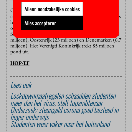
Alleen noodzakelijke cookies
Ook andere Europese landen investeren in
coronaonderzoek. Duitsland bijvoorbeeld
stelt
volgens
het kabinet 150 miljoen euro beschikbaar voor
Alles accepteren
onderzoek bij medische universiteiten. Er wordt ook
fors geïnvesteerd in Frankrijk (50 miljoen), Spanje (30
miljoen), Oostenrijk (23 miljoen) en Denemarken (6,7
miljoen). Het Verenigd Koninkrijk trekt 85 miljoen
pond uit.
HOP/EF
Lees ook
Lockdownmaatregelen schaadden studenten
meer dan het virus, stelt topambtenaar
Onderzoek: steungeld corona goed besteed in
hoger onderwijs
Studenten weer vaker naar het buitenland