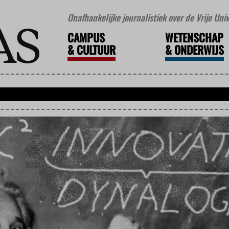
Onafhankelijke journalistiek over de Vrije Un
CAMPUS
WETENSCHAP
&
CULTUUR
&
ONDERWIJS