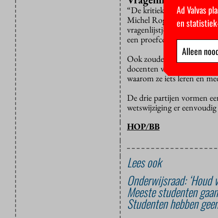
Ad Valvas pla
“De kritiek van studenten 
Michel Rog van het CDA. “
en statistie
vragenlijstje toegestuurd.
een proefcollege volgen. Da
Alleen nood
Ook zouden scholieren in h
docenten vertellen over de
waarom ze iets leren en mee
De drie partijen vormen ee
wetswijziging er eenvoudi
HOP/BB
Lees ook
Onderwijsraad: ‘Houd v
Meeste studenten gaan 
Studenten hebben geen