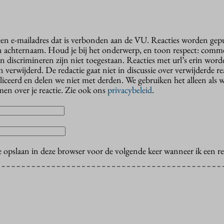
 een e-mailadres dat is verbonden aan de VU. Reacties worden gep
n achternaam. Houd je bij het onderwerp, en toon respect: comme
n discrimineren zijn niet toegestaan. Reacties met url’s erin wor
erwijderd. De redactie gaat niet in discussie over verwijderde reac
liceerd en delen we niet met derden. We gebruiken het alleen als 
en over je reactie. Zie ook ons
privacybeleid
.
e opslaan in deze browser voor de volgende keer wanneer ik een rea