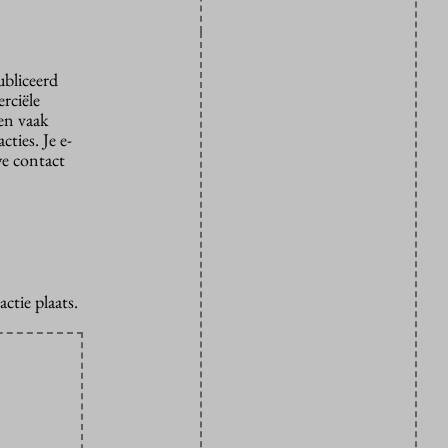
ubliceerd
rciële
den vaak
ties. Je e-
we contact
ctie plaats.