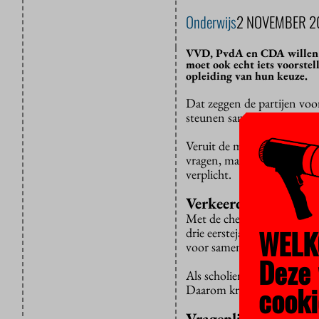
Onderwijs
2 NOVEMBER 2
VVD, PvdA en CDA willen d
moet ook echt iets voorstel
opleiding van hun keuze.
Dat zeggen de partijen voo
steunen samen een plan van
Veruit de meeste opleiding
vragen, maar helemaal stan
verplicht.
Verkeerde keus
Met de checks hopen ze te 
WELK
drie eerstejaars stopt met s
voor samenleving en studen
Deze 
Als scholieren beter begrij
cooki
Daarom krijgen ze bovendien
Vragenlijstje