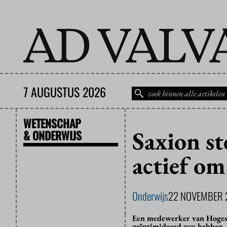
7 AUGUSTUS 2026
WETENSCHAP
Saxion s
& ONDERWIJS
actief om
Onderwijs
22 NOVEMBER 
Een medewerker van Hogesch
geïntimideerd zou hebben. 