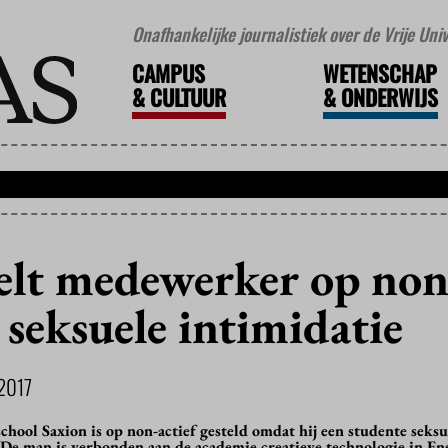
Onafhankelijke journalistiek over de Vrije Un
CAMPUS
WETENSCHAP
&
CULTUUR
&
ONDERWIJS
telt medewerker op non
 seksuele intimidatie
2017
ool Saxion is op non-actief gesteld omdat hij een studente seksu
De man is verbonden aan de academie creatieve technologie in En