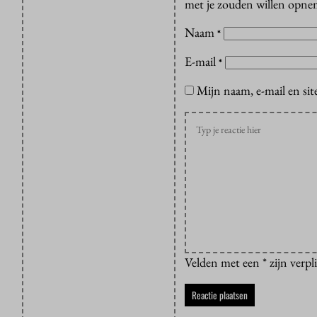
met je zouden willen opnem
Naam
*
E-mail
*
Mijn naam, e-mail en sit
Velden met een * zijn verpl