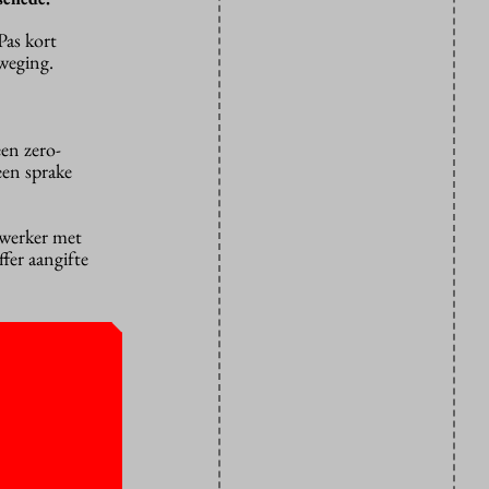
Pas kort
weging.
een zero-
een sprake
ewerker met
ffer aangifte
seksueel
ldingen van
gens haar is
n te komen,