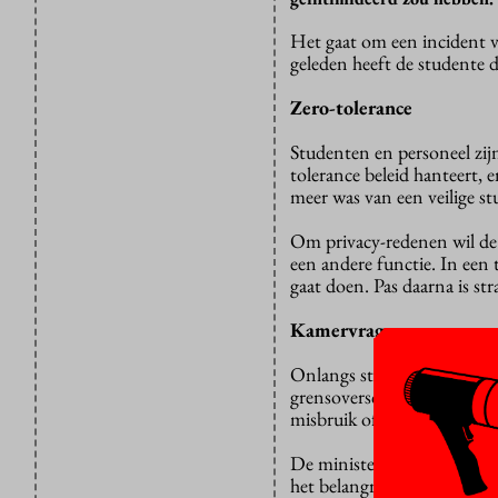
Het gaat om een incident v
geleden heeft de studente
Zero-tolerance
Studenten en personeel zijn
tolerance beleid hanteert,
meer was van een veilige s
Om privacy-redenen wil de 
een andere functie. In een t
gaat doen. Pas daarna is str
Kamervragen
Onlangs stelde GroenLinks
grensoverschrijdend gedra
misbruik of intimidatie bij
De minister
vertrouwt
erop
het belangrijk dat slachto