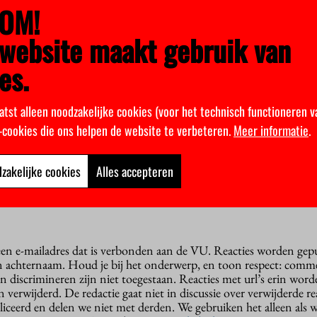
rière of rechtspositie te hoeven vrezen.
OM!
website maakt gebruik van
DUMIHAIL
es.
atst alleen noodzakelijke cookies (voor het technisch functioneren v
k-cookies die ons helpen de website te verbeteren.
Meer informatie
.
 veiligheid, rector belooft verbetering
vaak echt grimmig’
t alleen probleem bij studentenverenigingen’
zakelijke cookies
Alles accepteren
 een e-mailadres dat is verbonden aan de VU. Reacties worden gep
n achternaam. Houd je bij het onderwerp, en toon respect: comme
n discrimineren zijn niet toegestaan. Reacties met url’s erin wor
erwijderd. De redactie gaat niet in discussie over verwijderde reac
liceerd en delen we niet met derden. We gebruiken het alleen als 