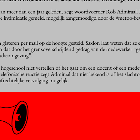
an meer dan een jaar geleden, zegt woordvoerder Rob Admiraal. 
 de intimidatie gemeld, mogelijk aangemoedigd door de #metoo-be
 gisteren per mail op de hoogte gesteld. Saxion laat weten dat ze 
 en dat door het grensoverschrijdend gedrag van de medewerker “g
tudieomgeving”.
hogeschool niet vertellen of het gaat om een docent of een med
elefonische reactie zegt Admiraal dat niet bekend is of het slachto
afrechtelijke vervolging mogelijk.
 Kamervragen aan minister Van Engelshoven naar aanleiding van 
g bij toneelscholen in Amsterdam en Arnhem: wat gaat ze met me
 hogescholen en universiteiten doen?
 dat instellingen snel reageren als er sprake is van zulk gedrag. Vol
ffers “zich aangemoedigd voelen” om met hun verhalen naar buite