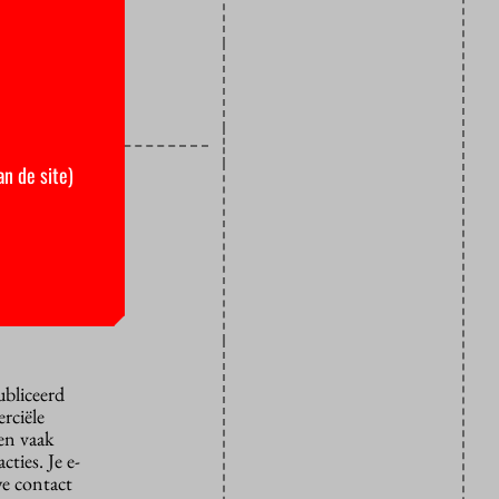
an de site)
ubliceerd
rciële
den vaak
ties. Je e-
we contact