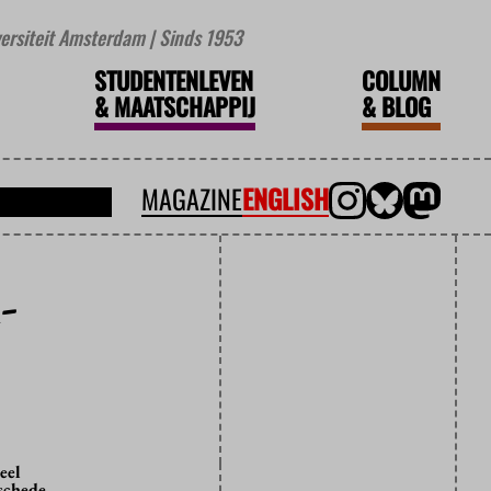
iversiteit Amsterdam | Sinds 1953
STUDENTENLEVEN
COLUMN
&
MAATSCHAPPIJ
&
BLOG
MAGAZINE
ENGLISH
-
eel
schede.