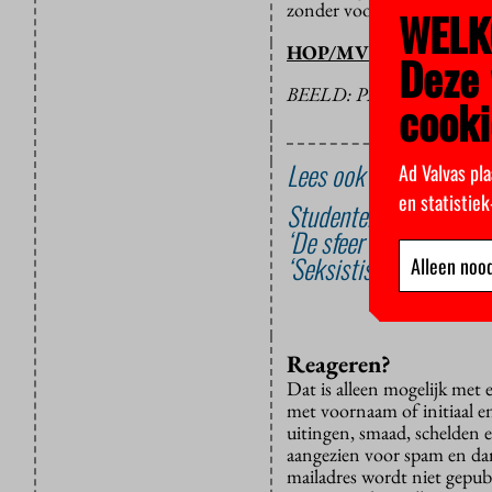
zonder voor hun studie, car
WELK
HOP/MVS
Deze 
BEELD: PIXABAY/SUR
cooki
Lees ook
Ad Valvas pla
en statistie
Studenten eisen sociale
‘De sfeer ’s nachts is 
‘Seksistisch geweld nie
Alleen nood
Reageren?
Dat is alleen mogelijk met
met voornaam of initiaal e
uitingen, smaad, schelden e
aangezien voor spam en dan v
mailadres wordt niet gepub