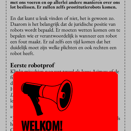
met ons voeren en op allerlei andere manieren over ons
lot beslissen. Er zullen zelfs prostitutierobots komen.
En dat kunt u leuk vinden of niet, het is gewoon zo.
Daarom is het belangrijk dat de juridische positie van
robots wordt bepaald. Er moeten wetten komen om te
bepalen wie er verantwoordelijk is wanneer een robot
een fout maakt. Er zal zelfs een tijd komen dat het
duidelijk moet zijn welke plichten en ook rechten een
robot heeft.
Eerste robotprof
Klinkt misschien nog wat teveel als Isaac Asimov of de
film
I Robot
, maar we hebben aan de VU al een jurist
die zich met dit soort zaken bezighoudt: Rob van den
Hoven van Genderen, directeur van het
Center for
Law and Internet
van de VU. Hij wil graag een
leerstoel en de eerste robotprof van Europa zijn, maar
in Nederland zijn we nog niet zover.
“Juristen kijken niet vooruit, die dempen de put pas als
WELKOM!
het kalf verdronken is”, zegt Van den Hoven van
Genderen erover.