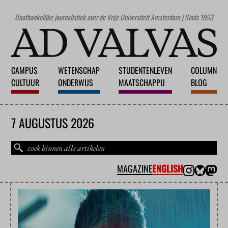
Onafhankelijke journalistiek over de Vrije Universiteit Amsterdam | Sinds 1953
CAMPUS
WETENSCHAP
STUDENTENLEVEN
COLUMN
CULTUUR
ONDERWIJS
MAATSCHAPPIJ
BLOG
7 AUGUSTUS 2026
MAGAZINE
ENGLISH