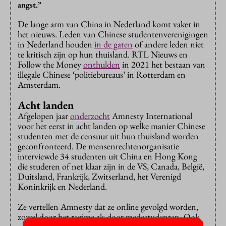
angst.”
De lange arm van China in Nederland komt vaker in
het nieuws. Leden van Chinese studentenverenigingen
in Nederland houden
in de gaten
of andere leden niet
te kritisch zijn op hun thuisland. RTL Nieuws en
Follow the Money
onthulden
in 2021 het bestaan van
illegale Chinese ‘politiebureaus’ in Rotterdam en
Amsterdam.
Acht landen
Afgelopen jaar
onderzocht
Amnesty International
voor het eerst in acht landen op welke manier Chinese
studenten met de censuur uit hun thuisland worden
geconfronteerd. De mensenrechtenorganisatie
interviewde 34 studenten uit China en Hong Kong
die studeren of net klaar zijn in de VS, Canada, België,
Duitsland, Frankrijk, Zwitserland, het Verenigd
Koninkrijk en Nederland.
Ze vertellen Amnesty dat ze online gevolgd worden,
zowel door het regime als door medestudenten. Ook