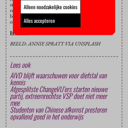
studenten in het buitenland studeren. De organisatie
Alleen noodzakelijke cookies
roept universiteiten op om de academische vrijheid
beter te beschermen en Chinese studenten te
Alles accepteren
ondersteunen in geval van ‘transnationale repressie’.
HOP/OL
BEELD: ANNIE SPRATT VIA UNSPLASH
Lees ook
AIVD blijft waarschuwen voor diefstal van
kennis
Afgesplitste ChangeVU’ers starten nieuwe
partij, extreemrechtse VSP doet niet meer
mee
Studenten van Chinese afkomst presteren
opvallend goed in het onderwijs