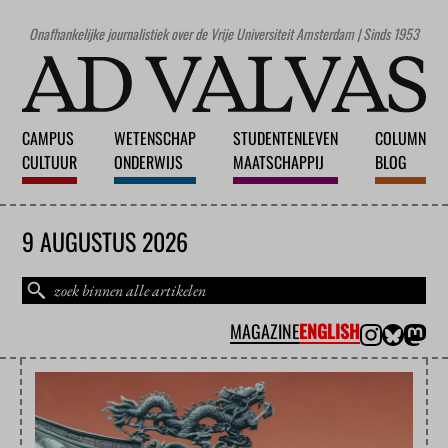
Onafhankelijke journalistiek over de Vrije Universiteit Amsterdam | Sinds 1953
CAMPUS
WETENSCHAP
STUDENTENLEVEN
COLUMN
CULTUUR
ONDERWIJS
MAATSCHAPPIJ
BLOG
9 AUGUSTUS 2026
MAGAZINE
ENGLISH