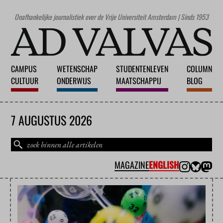
Onafhankelijke journalistiek over de Vrije Universiteit Amsterdam | Sinds 1953
CAMPUS
WETENSCHAP
STUDENTENLEVEN
COLUMN
CULTUUR
ONDERWIJS
MAATSCHAPPIJ
BLOG
7 AUGUSTUS 2026
MAGAZINE
ENGLISH