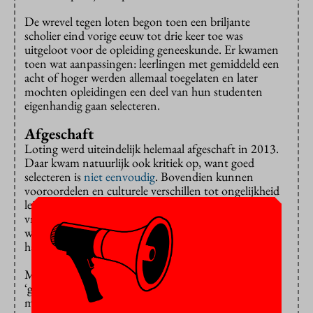
De wrevel tegen loten begon toen een briljante
scholier eind vorige eeuw tot drie keer toe was
uitgeloot voor de opleiding geneeskunde. Er kwamen
toen wat aanpassingen: leerlingen met gemiddeld een
acht of hoger werden allemaal toegelaten en later
mochten opleidingen een deel van hun studenten
eigenhandig gaan selecteren.
Afgeschaft
Loting werd uiteindelijk helemaal afgeschaft in 2013.
Daar kwam natuurlijk ook kritiek op, want goed
selecteren is
niet eenvoudig
. Bovendien kunnen
vooroordelen en culturele verschillen tot ongelijkheid
leiden. Mannen hebben meer last van selectie dan
vrouwen, en hetzelfde geldt voor studenten van niet-
westerse afkomst. De verschillen zijn “klein, maar
hardnekkig”,
vond
de Onderwijsinspectie.
Maar los je die problemen op met loting? Want bij de
‘gewogen’ loting die de minister mogelijk wil maken,
moeten de opleidingen nog altijd met minstens twee