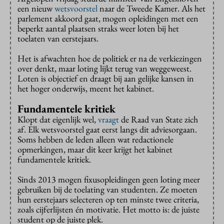
een nieuw
wetsvoorstel
naar de Tweede Kamer. Als het
parlement akkoord gaat, mogen opleidingen met een
beperkt aantal plaatsen straks weer loten bij het
toelaten van eerstejaars.
Het is afwachten hoe de politiek er na de verkiezingen
over denkt, maar loting lijkt terug van weggeweest.
Loten is objectief en draagt bij aan gelijke kansen in
het hoger onderwijs, meent het kabinet.
Fundamentele kritiek
Klopt dat eigenlijk wel,
vraagt
de Raad van State zich
af. Elk wetsvoorstel gaat eerst langs dit adviesorgaan.
Soms hebben de leden alleen wat redactionele
opmerkingen, maar dit keer krijgt het kabinet
fundamentele kritiek.
Sinds 2013 mogen fixusopleidingen geen loting meer
gebruiken bij de toelating van studenten. Ze moeten
hun eerstejaars selecteren op ten minste twee criteria,
zoals cijferlijsten én motivatie. Het motto is: de juiste
student op de juiste plek.