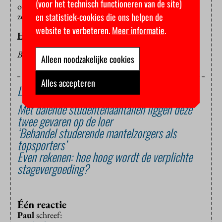
(voor het technisch functioneren van de site)
onderzoek naar wachtlijsten, personeelstekorten en
en statistiek-cookies die ons helpen de
zorg in krimpgebieden.
website te verbeteren.
Meer informatie
.
HOP
BEELD: KEN TEEGARDIN VIA FLICKR
Alleen noodzakelijke cookies
Alles accepteren
Lees ook
Met dalende studentenaantallen liggen deze
twee gevaren op de loer
‘Behandel studerende mantelzorgers als
topsporters’
Even rekenen: hoe hoog wordt de verplichte
stagevergoeding?
Één reactie
Paul
schreef: