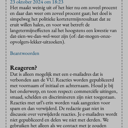
23 oktober 2024 om 18:23
Het maakt weinig uit of het hier nu om zoveel procent
en daar dan weer om zoveel procent gaat; het doel is
simpelweg het politieke kortetermijnresultaat dat ze
eruit willen halen, en voor wat betreft de
langetermijneffecten zal het hoogstens een kwestie van
dat-zien-we-dan-wel-weer zijn (of: dat-mogen-onze-
opvolgers-lekker-uitzoeken).
Beantwoorden
Reageren?
Dat is alleen mogelijk met een e-mailadres dat is
verbonden aan de VU. Reacties worden gepubliceerd
met voornaam of initiaal en achternaam. Houd je bij
het onderwerp, en toon respect: commerciële uitingen,
smaad, schelden en discrimineren zijn niet toegestaan.
Reacties met url’s erin worden vaak aangezien voor
spam en dan verwijderd. De redactie gaat niet in
discussie over verwijderde reacties. Je e-mailadres wordt
niet gepubliceerd en delen we niet met derden. We
gebruiken het alleen als we contact met je zouden