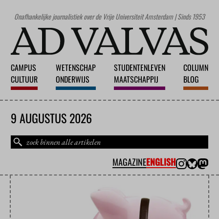
Onafhankelijke journalistiek over de Vrije Universiteit Amsterdam | Sinds 1953
CAMPUS
WETENSCHAP
STUDENTENLEVEN
COLUMN
CULTUUR
ONDERWIJS
MAATSCHAPPIJ
BLOG
9 AUGUSTUS 2026
MAGAZINE
ENGLISH