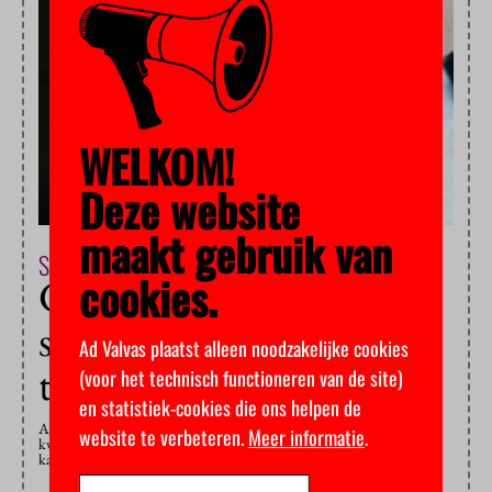
WELKOM!
Deze website
maakt gebruik van
Studentenleven & Maatschappij
18 maart 2026
cookies.
Geen vergoeding voor
studieschulden door
Ad Valvas plaatst alleen noodzakelijke cookies
toeslagenaffaire
(voor het technisch functioneren van de site)
en statistiek-cookies die ons helpen de
Als studieschulden voortkomen uit de toeslagenaffaire, scheld ze dan
website te verbeteren.
Meer informatie
.
kwijt. Die oproep doen vijf lokale kinderombudsmannen aan het
kabinet. Maar ze krijgen nul op het rekest.