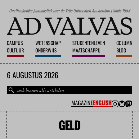
Onafhankelijke journalistiek over de Vrije Universiteit Amsterdam | Sinds 1953
CAMPUS
WETENSCHAP
STUDENTENLEVEN
COLUMN
CULTUUR
ONDERWIJS
MAATSCHAPPIJ
BLOG
6 AUGUSTUS 2026
MAGAZINE
ENGLISH
GELD