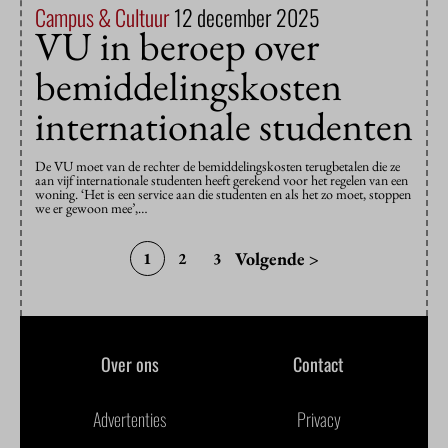
Campus & Cultuur
12 december 2025
VU in beroep over
bemiddelingskosten
internationale studenten
De VU moet van de rechter de bemiddelingskosten terugbetalen die ze
aan vijf internationale studenten heeft gerekend voor het regelen van een
woning. ‘Het is een service aan die studenten en als het zo moet, stoppen
we er gewoon mee’,…
Volgende >
1
2
3
Over ons
Contact
Advertenties
Privacy