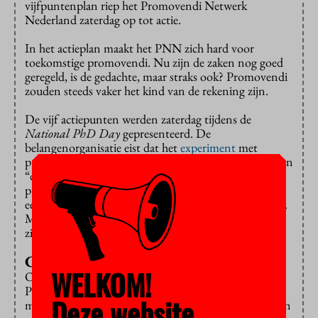
vijfpuntenplan riep het Promovendi Netwerk
Nederland zaterdag op tot actie.
In het actieplan maakt het PNN zich hard voor
toekomstige promovendi. Nu zijn de zaken nog goed
geregeld, is de gedachte, maar straks ook? Promovendi
zouden steeds vaker het kind van de rekening zijn.
De vijf actiepunten werden zaterdag tijdens de
National PhD Day
gepresenteerd. De
belangenorganisatie eist dat het
experiment
met
promotiestudenten wordt gestaakt en verzet zich tegen
“dubieuze contracten”. Soms bieden universiteiten
promovendi “willens en wetens” contracten aan voor
een periode korter dan vier jaar, terwijl dat de norm is.
Minder dan een kwart van de promovendi slaagt erin
zijn onderzoek binnen deze tijd af te ronden.
Carrière buiten de wetenschap
WELKOM!
Ook over de onderwijstaken van promovendi wil het
PNN duidelijke afspraken. De eerste drie maanden
Deze website
moeten ze daarvan worden vrijgesteld. Daarna moeten