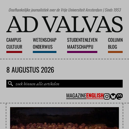
Onafhankelijke journalistiek over de Vrije Universiteit Amsterdam | Sinds 1953
CAMPUS
WETENSCHAP
STUDENTENLEVEN
COLUMN
CULTUUR
ONDERWIJS
MAATSCHAPPIJ
BLOG
8 AUGUSTUS 2026
MAGAZINE
ENGLISH