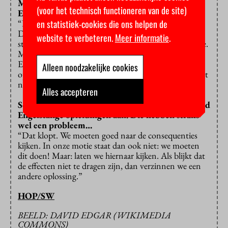
Maar ook Nederlandse studenten volgen
(voor het technisch functioneren van de site)
Engelstalige opleidingen.
en statistiek-cookies die ons helpen de
“Dat klopt, maar dat geldt vooral voor de masterfase.
Die zijn veelal in het Engels omdat ze Nederlandse
website te verbeteren.
Meer informatie
.
studenten voorbereiden op een internationale carrière.
Maar veel Engelstalige bachelors – uitzonderingen als
Engelse taal en letterkunde daargelaten – richten zich
Alleen noodzakelijke cookies
op internationale studenten. Die moeten dan ook met
name door hen worden betaald.”
Alles accepteren
Sommige universiteiten bieden vrijwel uitsluitend
Engelstalige opleidingen aan. Die hebben straks
wel een probleem…
“Dat klopt. We moeten goed naar de consequenties
kijken. In onze motie staat dan ook niet: we moeten
dit doen! Maar: laten we hiernaar kijken. Als blijkt dat
de effecten niet te dragen zijn, dan verzinnen we een
andere oplossing.”
HOP/SW
BEELD: DAVID EDGAR (WIKIMEDIA
COMMONS)