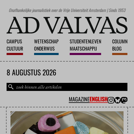
Onafhankelijke journalistiek over de Vrije Universiteit Amsterdam | Sinds 1953
CAMPUS
WETENSCHAP
STUDENTENLEVEN
COLUMN
CULTUUR
ONDERWIJS
MAATSCHAPPIJ
BLOG
8 AUGUSTUS 2026
MAGAZINE
ENGLISH