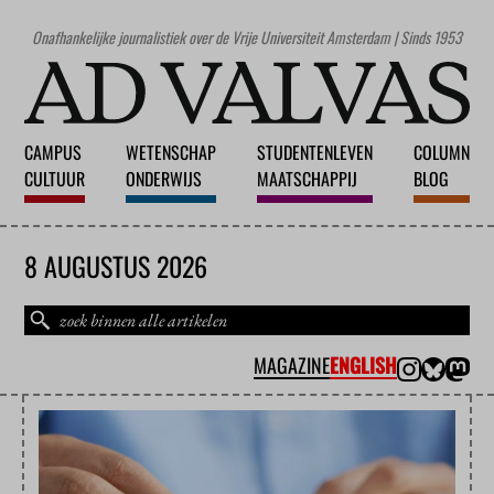
Onafhankelijke journalistiek over de Vrije Universiteit Amsterdam | Sinds 1953
CAMPUS
WETENSCHAP
STUDENTENLEVEN
COLUMN
CULTUUR
ONDERWIJS
MAATSCHAPPIJ
BLOG
8 AUGUSTUS 2026
MAGAZINE
ENGLISH