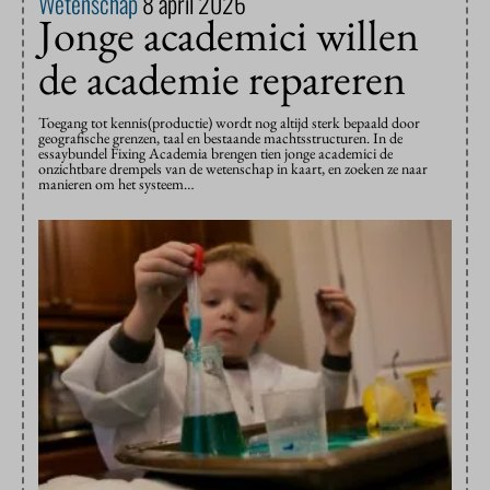
Wetenschap
8 april 2026
Jonge academici willen
de academie repareren
Toegang tot kennis(productie) wordt nog altijd sterk bepaald door
geografische grenzen, taal en bestaande machtsstructuren. In de
essaybundel Fixing Academia brengen tien jonge academici de
onzichtbare drempels van de wetenschap in kaart, en zoeken ze naar
manieren om het systeem…