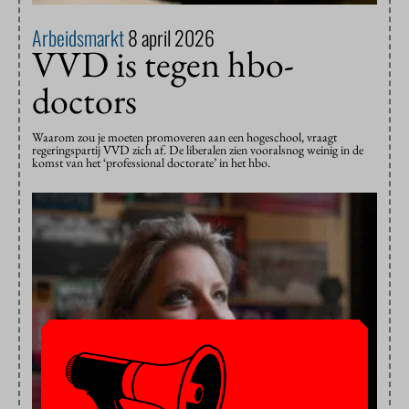
Arbeidsmarkt
8 april 2026
VVD is tegen hbo-
doctors
Waarom zou je moeten promoveren aan een hogeschool, vraagt
regeringspartij VVD zich af. De liberalen zien vooralsnog weinig in de
komst van het ‘professional doctorate’ in het hbo.