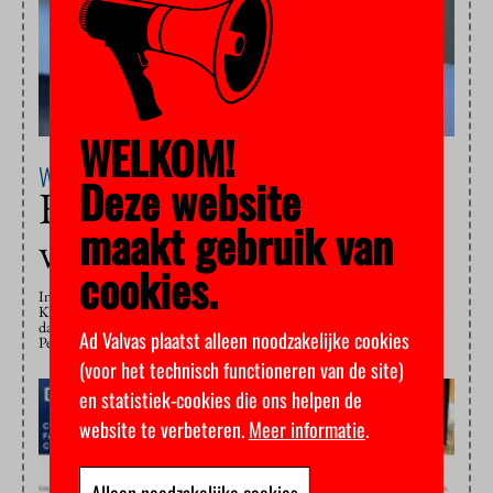
WELKOM!
Wetenschap
24 september 2012
Deze website
Frauderapport laat veel
maakt gebruik van
vragen onbeantwoord
cookies.
In een volle zaal van het Amsterdamse Trippenhuis presenteerde de
KNAW vrijdag haar rapport over fraude in de wetenschap. Wie denkt
dat de bekende fraudegevallen het topje van de ijsberg zijn? Debatleider
Ad Valvas plaatst alleen noodzakelijke cookies
Peter Vermij kijkt de zaal in: “Op volstrekt…
(voor het technisch functioneren van de site)
en statistiek-cookies die ons helpen de
website te verbeteren.
Meer informatie
.
Alleen noodzakelijke cookies