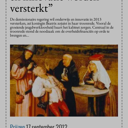
versterkt”
De demissionaire regering wil onderwijs en innovatie in 2013
versterken, zei koningin Beatrix zojuist in haar troonrede. Vooral de
groeiende jeugdwerkloosheid baart het kabinet zorgen. Centraal in de
troonrede stond de noodzaak om de overheidsfinanciën op orde te
brengen en…
Prijzen
17 september 2012