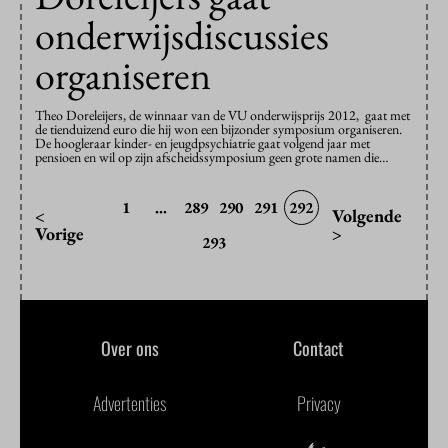
onderwijsdiscussies
organiseren
Theo Doreleijers, de winnaar van de VU onderwijsprijs 2012, gaat met
de tienduizend euro die hij won een bijzonder symposium organiseren.
De hoogleraar kinder- en jeugdpsychiatrie gaat volgend jaar met
pensioen en wil op zijn afscheidssymposium geen grote namen die…
1
...
289
290
291
292
<
Volgende
Vorige
>
293
Over ons
Contact
Advertenties
Privacy