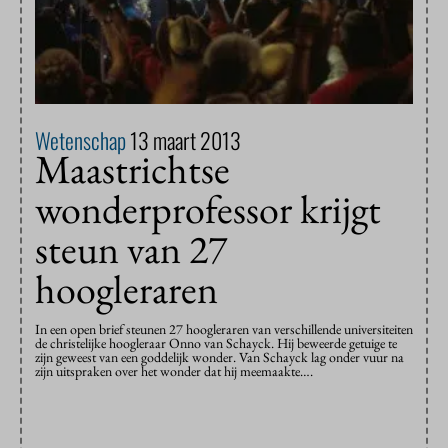
Wetenschap
13 maart 2013
Maastrichtse
wonderprofessor krijgt
steun van 27
hoogleraren
In een open brief steunen 27 hoogleraren van verschillende universiteiten
de christelijke hoogleraar Onno van Schayck. Hij beweerde getuige te
zijn geweest van een goddelijk wonder. Van Schayck lag onder vuur na
zijn uitspraken over het wonder dat hij meemaakte….