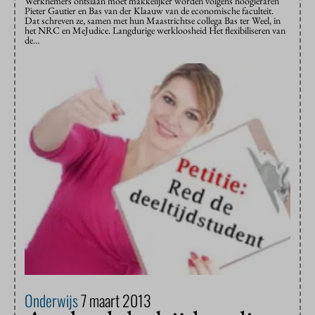
Werknemers ontslaan moet makkelijker worden volgens hoogleraren
Pieter Gautier en Bas van der Klaauw van de economische faculteit.
Dat schreven ze, samen met hun Maastrichtse collega Bas ter Weel, in
het NRC en MeJudice. Langdurige werkloosheid Het flexibiliseren van
de…
Onderwijs
7 maart 2013