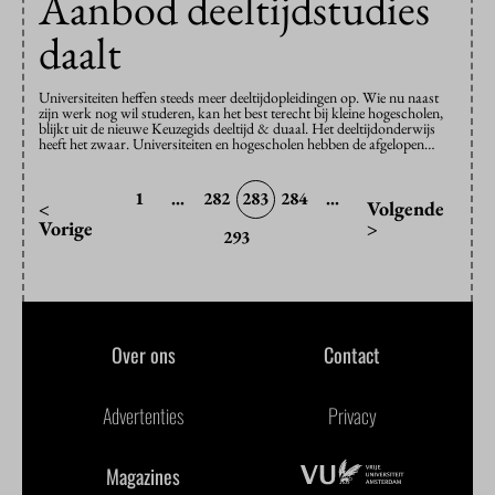
Aanbod deeltijdstudies
daalt
Universiteiten heffen steeds meer deeltijdopleidingen op. Wie nu naast
zijn werk nog wil studeren, kan het best terecht bij kleine hogescholen,
blijkt uit de nieuwe Keuzegids deeltijd & duaal. Het deeltijdonderwijs
heeft het zwaar. Universiteiten en hogescholen hebben de afgelopen…
1
...
282
283
284
...
<
Volgende
Vorige
>
293
Over ons
Contact
Advertenties
Privacy
Magazines