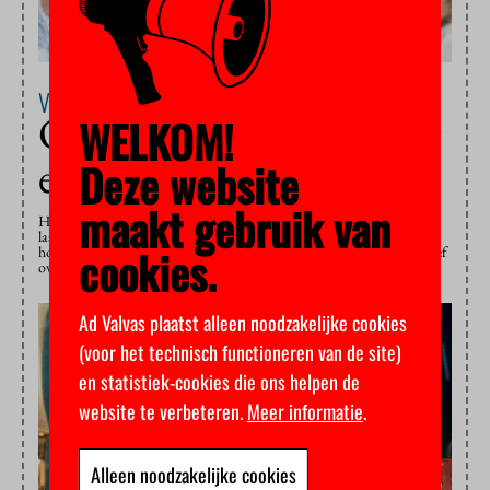
VUmc
14 maart 2013
Ouderen positiever over
WELKOM!
euthanasie
Deze website
maakt gebruik van
Het aantal ouderen dat zich kan voorstellen om ooit euthanasie of een
laatste-wil-pil te zullen vragen, is tussen 2002 en 2009 gestegen. Vooral
cookies.
hoger opgeleide, ongelovige ouderen tussen de 64 en 74 jaar zijn positief
over euthanasie. Dat blijkt uit…
Ad Valvas plaatst alleen noodzakelijke cookies
(voor het technisch functioneren van de site)
en statistiek-cookies die ons helpen de
website te verbeteren.
Meer informatie
.
Alleen noodzakelijke cookies