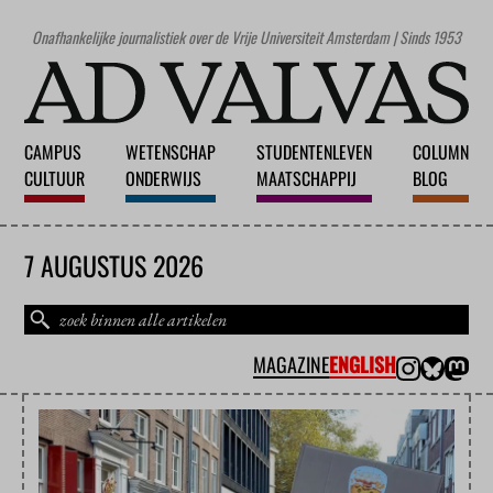
Onafhankelijke journalistiek over de Vrije Universiteit Amsterdam | Sinds 1953
CAMPUS
WETENSCHAP
STUDENTENLEVEN
COLUMN
CULTUUR
ONDERWIJS
MAATSCHAPPIJ
BLOG
7 AUGUSTUS 2026
MAGAZINE
ENGLISH