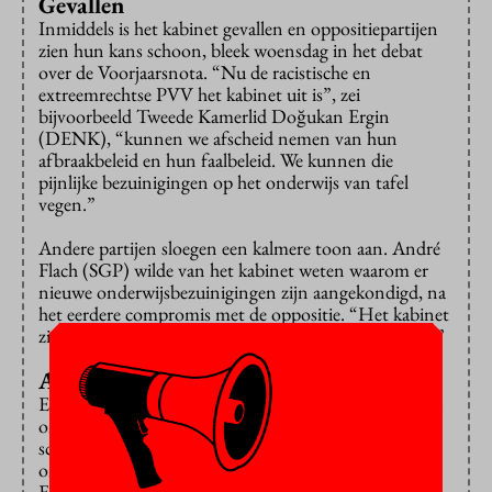
Gevallen
Inmiddels is het kabinet gevallen en oppositiepartijen
zien hun kans schoon, bleek woensdag in het debat
over de Voorjaarsnota. “Nu de racistische en
extreemrechtse PVV het kabinet uit is”, zei
bijvoorbeeld Tweede Kamerlid Doğukan Ergin
(DENK), “kunnen we afscheid nemen van hun
afbraakbeleid en hun faalbeleid. We kunnen die
pijnlijke bezuinigingen op het onderwijs van tafel
vegen.”
Andere partijen sloegen een kalmere toon aan. André
Flach (SGP) wilde van het kabinet weten waarom er
nieuwe onderwijsbezuinigingen zijn aangekondigd, na
het eerdere compromis met de oppositie. “Het kabinet
ziet toch dat daar geen politieke meerderheid voor is?”
Amendementen
Er zijn verschillende amendementen ingediend om de
onderwijsbezuinigingen geheel of gedeeltelijk te
schrappen. “Er komen verkiezingen aan”,
onderstreepte Jimmy Dijk van de Socialistische Partij.
Een amendement om alles terug te draaien (dus óók