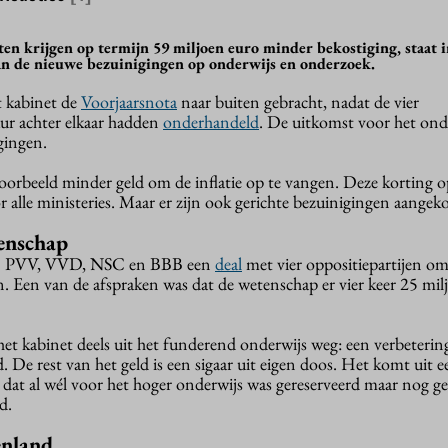
en krijgen op termijn 59 miljoen euro minder bekostiging, staat i
van de nieuwe bezuinigingen op onderwijs en onderzoek.
t kabinet de
Voorjaarsnota
naar buiten gebracht, nadat de vier
uur achter elkaar hadden
onderhandeld
. De uitkomst voor het ond
gingen.
voorbeeld minder geld om de inflatie op te vangen. Deze korting o
oor alle ministeries. Maar er zijn ook gerichte bezuinigingen aangek
enschap
en PVV, VVD, NSC en BBB een
deal
met vier oppositiepartijen om
n. Een van de afspraken was dat de wetenschap er vier keer 25 mil
het kabinet deels uit het funderend onderwijs weg: een verbeterin
. De rest van het geld is een sigaar uit eigen doos. Het komt uit e
dat al wél voor het hoger onderwijs was gereserveerd maar nog g
d.
enland