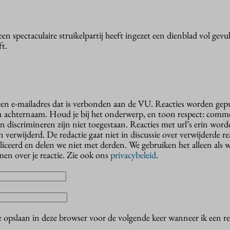
een spectaculaire struikelpartij heeft ingezet een dienblad vol gevu
ft.
 een e-mailadres dat is verbonden aan de VU. Reacties worden gep
n achternaam. Houd je bij het onderwerp, en toon respect: comme
n discrimineren zijn niet toegestaan. Reacties met url’s erin wor
erwijderd. De redactie gaat niet in discussie over verwijderde reac
liceerd en delen we niet met derden. We gebruiken het alleen als 
en over je reactie. Zie ook ons
privacybeleid
.
e opslaan in deze browser voor de volgende keer wanneer ik een rea