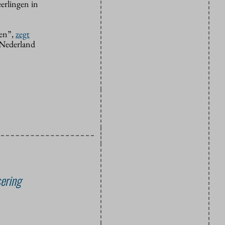
eerlingen in
len”,
zegt
 Nederland
sering