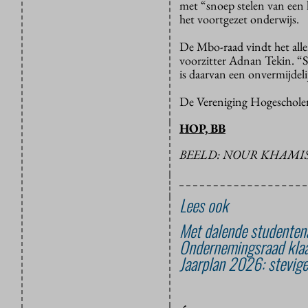
met “snoep stelen van een k
het voortgezet onderwijs.
De Mbo-raad vindt het all
voorzitter Adnan Tekin. “
is daarvan een onvermijdeli
De Vereniging Hogescholen 
HOP, BB
BEELD: NOUR KHAMI
Lees ook
Met dalende studentena
Ondernemingsraad klaag
Jaarplan 2026: stevig