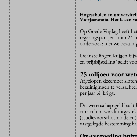
Hogescholen en universiteit
Voorjaarsnota. Het is een 
Op Goede Vrijdag heeft he
regeringspartijen ruim 24 
onderzoek: nieuwe bezuini
De instellingen krijgen bij
en prijsbijstelling’ geldt v
25 miljoen voor wet
Afgelopen december slot
bezuinigingen te verzachte
per jaar bij krijgt.
Dit wetenschapsgeld haalt 
curriculum wordt uitgesteld
(studievoorschotmiddelen) 
vastgelegde bestemming ha
Ov-vergoeding buit