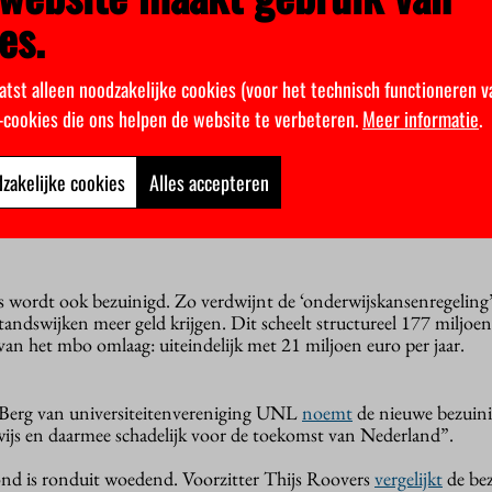
erwachte studentenaantallen zijn naar boven bijgesteld. Op termij
es.
uist minder geld tegemoet zien doordat het aantal Nederlandse s
atst alleen noodzakelijke cookies (voor het technisch functioneren v
ijs kleiner blijkt dan gedacht: het scheelt op termijn 40 miljoen e
k-cookies die ons helpen de website te verbeteren.
Meer informatie
.
ft het ministerie dit jaar, om allerlei redenen, een tegenvaller van
mijn is er juist een meevaller van 36 miljoen euro doordat minder
zakelijke cookies
Alles accepteren
n en de aanvullende beurs meestal lager uitvalt dan geraamd. Ook
penbaar vervoer te reizen, zodat de ov-studentenkaart goedkoper
js wordt ook bezuinigd. Zo verdwijnt de ‘onderwijskansenregeling
tandswijken meer geld krijgen. Dit scheelt structureel 177 miljoen
van het mbo omlaag: uiteindelijk met 21 miljoen euro per jaar.
 Berg van universiteitenvereniging UNL
noemt
de nieuwe bezuin
wijs en daarmee schadelijk voor de toekomst van Nederland”.
d is ronduit woedend. Voorzitter Thijs Roovers
vergelijkt
de be