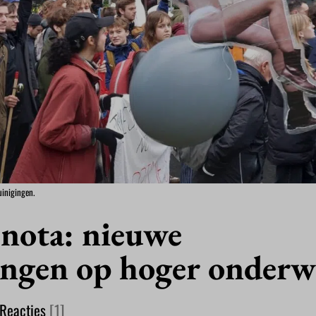
inigingen.
snota: nieuwe
ingen op hoger onderw
Reacties
[1]