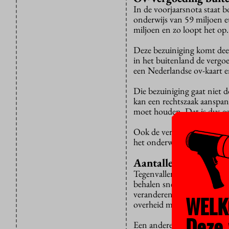
In de voorjaarsnota staat 
onderwijs van 59 miljoen e
miljoen en zo loopt het op.
Deze bezuiniging komt deel
in het buitenland de vergoe
een Nederlandse ov-kaart e
Die bezuiniging gaat niet 
kan een rechtszaak aanspan
moet houden. Dat is dus ee
Ook de verbetering van de c
het onderwijs afgewenteld.
Aantallen studenten
Tegenvallers zijn er vaker 
behalen sneller hun diploma
veranderen hun basisbeurs,
WELK
overheid moet dus sneller v
Deze 
Een andere ‘tegenvaller’ voo