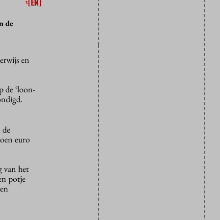
n de
erwijs en
p de ‘loon-
ondigd.
 de
joen euro
g van het
en potje
een