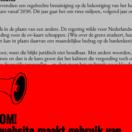
bovendien een regelrechte bezuiniging op de bekostiging van het h
uro vanaf 2030. Dit jaar gaat het om twee miljoen, volgend jaar 
s in de plaats van een andere. De regering wilde voor Nederland
ding voor de ov-kaart schrappen. (Wie over de grens studeert, hee
n kan in plaats daarvan een maandelijkse bedrag op de bankrekeni
door, want die blijkt juridisch niet houdbaar. Met andere woorden
nen en dan is de kans groot dat het kabinet die vergoeding toch 
n financiële tegenvaller – en daar moet het onderwijs voor bloed
yberveiligheid (technisch: het invoeren van de NIS2-richtlijn) wo
 Voor andere ministeries waren deze kosten al bekend, voor OCW
in de Voorjaarsnota, maar soms is het juist goed nieuws. Hbo-stud
 dan verwacht, staat in deze voorjaarsnota. Dat is voor iedereen fi
 aanvullende beurs en ov-studentenkaart eerder dan voorzien in e
OM!
oor hen ‘betalen’.
website maakt gebruik van
r de schatkist is het aantal studenten in het hbo: de krimp slaat k