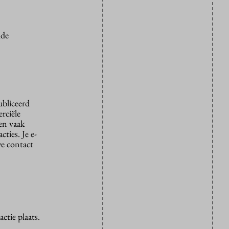
lde
ubliceerd
rciële
den vaak
ties. Je e-
we contact
ctie plaats.