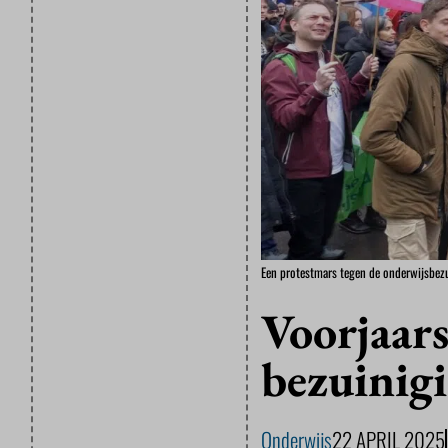
Een protestmars tegen de onderwijsbezu
Voorjaar
bezuinig
Onderwijs
22 APRIL 2025