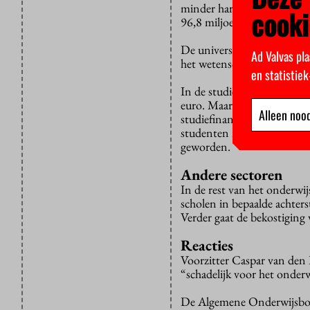
minder hard toe, want de v
cooki
96,8 miljoen euro extra.
De universiteiten kunnen j
Ad Valvas pla
het wetenschappelijk onderw
en statistie
In de studiefinanciering hee
euro. Maar op de lange ter
Alleen nood
studiefinanciering aanvrage
studenten minder met het o
geworden.
Andere sectoren
In de rest van het onderwi
scholen in bepaalde achters
Verder gaat de bekostiging 
Reacties
Voorzitter Caspar van den
“schadelijk voor het onder
De Algemene Onderwijsbon