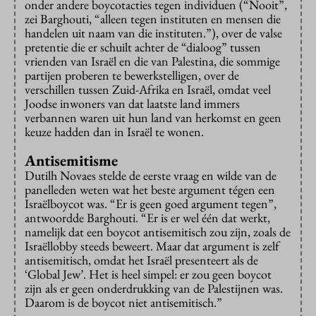
onder andere boycotacties tegen individuen (“Nooit”,
zei Barghouti, “alleen tegen instituten en mensen die
handelen uit naam van die instituten.”), over de valse
pretentie die er schuilt achter de “dialoog” tussen
vrienden van Israël en die van Palestina, die sommige
partijen proberen te bewerkstelligen, over de
verschillen tussen Zuid-Afrika en Israël, omdat veel
Joodse inwoners van dat laatste land immers
verbannen waren uit hun land van herkomst en geen
keuze hadden dan in Israël te wonen.
Antisemitisme
Dutilh Novaes stelde de eerste vraag en wilde van de
panelleden weten wat het beste argument tégen een
Israëlboycot was. “Er is geen goed argument tegen”,
antwoordde Barghouti. “Er is er wel één dat werkt,
namelijk dat een boycot antisemitisch zou zijn, zoals de
Israëllobby steeds beweert. Maar dat argument is zelf
antisemitisch, omdat het Israël presenteert als de
‘Global Jew’. Het is heel simpel: er zou geen boycot
zijn als er geen onderdrukking van de Palestijnen was.
Daarom is de boycot niet antisemitisch.”