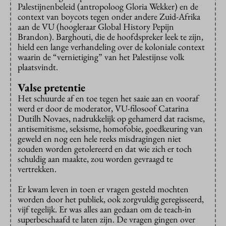
Palestijnenbeleid (antropoloog Gloria Wekker) en de
context van boycots tegen onder andere Zuid-Afrika
aan de VU (hoogleraar Global History Pepijn
Brandon). Barghouti, die de hoofdspreker leek te zijn,
hield een lange verhandeling over de koloniale context
waarin de “vernietiging” van het Palestijnse volk
plaatsvindt.
Valse pretentie
Het schuurde af en toe tegen het saaie aan en vooraf
werd er door de moderator, VU-filosoof Catarina
Dutilh Novaes, nadrukkelijk op gehamerd dat racisme,
antisemitisme, seksisme, homofobie, goedkeuring van
geweld en nog een hele reeks misdragingen niet
zouden worden getolereerd en dat wie zich er toch
schuldig aan maakte, zou worden gevraagd te
vertrekken.
Er kwam leven in toen er vragen gesteld mochten
worden door het publiek, ook zorgvuldig geregisseerd,
vijf tegelijk. Er was alles aan gedaan om de teach-in
superbeschaafd te laten zijn. De vragen gingen over