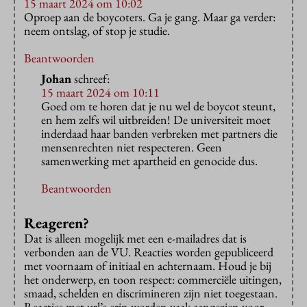
15 maart 2024 om 10:02
Oproep aan de boycoters. Ga je gang. Maar ga verder:
neem ontslag, of stop je studie.
Beantwoorden
Johan
schreef:
15 maart 2024 om 10:11
Goed om te horen dat je nu wel de boycot steunt,
en hem zelfs wil uitbreiden! De universiteit moet
inderdaad haar banden verbreken met partners die
mensenrechten niet respecteren. Geen
samenwerking met apartheid en genocide dus.
Beantwoorden
Reageren?
Dat is alleen mogelijk met een e-mailadres dat is
verbonden aan de VU. Reacties worden gepubliceerd
met voornaam of initiaal en achternaam. Houd je bij
het onderwerp, en toon respect: commerciële uitingen,
smaad, schelden en discrimineren zijn niet toegestaan.
Reacties met url’s erin worden vaak aangezien voor