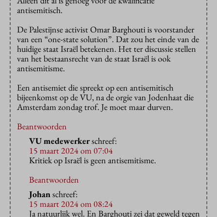
Alleen dit al is genoeg voor de kwalificatie
antisemitisch.
De Palestijnse activist Omar Barghouti is voorstander
van een “one-state solution”. Dat zou het einde van de
huidige staat Israël betekenen. Het ter discussie stellen
van het bestaansrecht van de staat Israël is ook
antisemitisme.
Een antisemiet die spreekt op een antisemitisch
bijeenkomst op de VU, na de orgie van Jodenhaat die
Amsterdam zondag trof. Je moet maar durven.
Beantwoorden
VU medewerker
schreef:
15 maart 2024 om 07:04
Kritiek op Israël is geen antisemitisme.
Beantwoorden
Johan
schreef:
15 maart 2024 om 08:24
Ja natuurlijk wel. En Barghouti zei dat geweld tegen