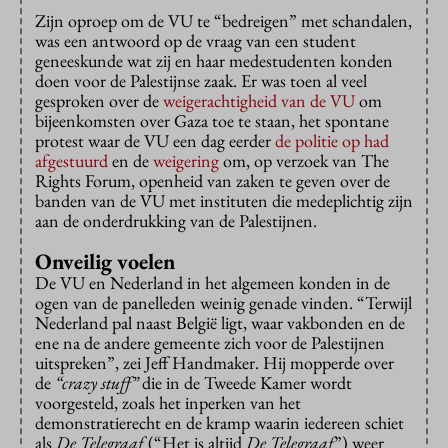
Zijn oproep om de VU te “bedreigen” met schandalen,
was een antwoord op de vraag van een student
geneeskunde wat zij en haar medestudenten konden
doen voor de Palestijnse zaak. Er was toen al veel
gesproken over de
weigerachtigheid van de VU
om
bijeenkomsten over Gaza toe te staan, het spontane
protest waar de VU een dag eerder
de politie op had
afgestuurd
en de
weigering
om, op verzoek van The
Rights Forum, openheid van zaken te geven over de
banden van de VU met instituten die medeplichtig zijn
aan de onderdrukking van de Palestijnen.
Onveilig voelen
De VU en Nederland in het algemeen konden in de
ogen van de panelleden weinig genade vinden. “Terwijl
Nederland pal naast België ligt, waar vakbonden en de
ene na de andere gemeente zich voor de Palestijnen
uitspreken”, zei Jeff Handmaker. Hij mopperde over
de
“crazy stuff”
die in de Tweede Kamer wordt
voorgesteld, zoals het inperken van het
demonstratierecht en de kramp waarin iedereen schiet
als
De Telegraaf
(“Het is altijd
De Telegraaf
”) weer