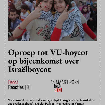
Oproep tot VU-boycot
op bijeenkomst over
Israëlboycot
Debat
14 MAART 2024
Reacties
[9]
‘Bestuurders zijn lafaards, altijd bang voor schandalen
en rechtszaken’, zei de Palestijnse activist Omar