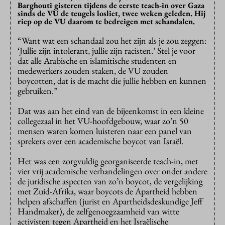
Barghouti gisteren tijdens de eerste teach-in over Gaza
sinds de VU de teugels losliet, twee weken geleden. Hij
riep op de VU daarom te bedreigen met schandalen.
“Want wat een schandaal zou het zijn als je zou zeggen:
‘Jullie zijn intolerant, jullie zijn racisten.’ Stel je voor
dat alle Arabische en islamitische studenten en
medewerkers zouden staken, de VU zouden
boycotten, dat is de macht die jullie hebben en kunnen
gebruiken.”
Dat was aan het eind van de bijeenkomst in een kleine
collegezaal in het VU-hoofdgebouw, waar zo’n 50
mensen waren komen luisteren naar een panel van
sprekers over een academische boycot van Israël.
Het was een zorgvuldig georganiseerde teach-in, met
vier vrij academische verhandelingen over onder andere
de juridische aspecten van zo’n boycot, de vergelijking
met Zuid-Afrika, waar boycots de Apartheid hebben
helpen afschaffen (jurist en Apartheidsdeskundige Jeff
Handmaker), de zelfgenoegzaamheid van witte
activisten tegen Apartheid en het Israëlische