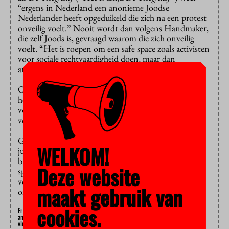
“ergens in Nederland een anonieme Joodse
Nederlander heeft opgeduikeld die zich na een protest
onveilig voelt.” Nooit wordt dan volgens Handmaker,
die zelf Joods is, gevraagd waarom die zich onveilig
voelt. “Het is roepen om een safe space zoals activisten
voor sociale rechtvaardigheid doen, maar dan
andersom.”
Onveilig moet niemand zich voelen, vond iedereen in
het panel, “maar waarom zou je je niet ongemakkelijk
voelen? Er is goede reden om je ongemakkelijk te
voelen.”
Gloria Wekker voelde zich niet ongemakkelijk, maar
WELKOM!
juist “doordrenkt met enthousiasme” door de
bijeenkomst, zei ze. Ze waarschuwde wel: “Dit is geen
Deze website
sprint, maar een marathon, het gaat heel lang duren
voordat er iets wordt bereikt. Laat je niet
maakt gebruik van
ontmoedigen, bedenk dat ik al 50 jaar bezig ben.”
cookies.
Er staan nog twee teach-ins op het programma, namelijk op 25 maart over
antisemitisme en islamofobie en op 16 april over het internationale
vluchtelingenrecht.