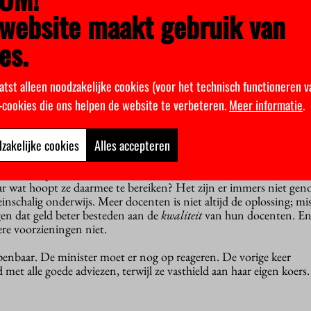
website maakt gebruik van
aarschuwt de raad ook voor de grote nadruk van de minister op
ger onderwijs. Vergeet de kennisfunctie van het onderwijs niet, is
es.
r voor veel beroepen moet je gewoon allerlei kennis en vaardighe
p is ook een belangrijk doel van het onderwijs.
atst alleen noodzakelijke cookies (voor het technisch functioneren v
over die flexibiliteit: wat betekent die eigenlijk voor de praktijk?
en allerlei onderlinge afspraken moeten maken over standaardiseri
k-cookies die ons helpen de website te verbeteren.
Meer informatie
.
gen studiepad kunnen uitstippelen. Maar dat staat op gespannen
 onderwijsinstellingen van het kabinet aan moeten werken.
zakelijke cookies
Alles accepteren
 met scherp schieten. De minister wil dat er vierduizend docente
ar wat hoopt ze daarmee te bereiken? Het zijn er immers niet gen
einschalig onderwijs. Meer docenten is niet altijd de oplossing; mi
en dat geld beter besteden aan de
kwaliteit
van hun docenten. En 
ere voorzieningen niet.
openbaar. De minister moet er nog op reageren. De vorige keer
 met alle goede adviezen, terwijl ze vasthield aan haar eigen koers.