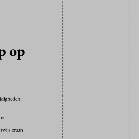
p op
jdigheden.
ter
rwijs eraan