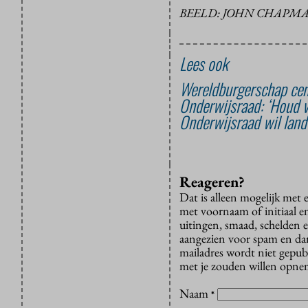
BEELD: JOHN CHAPMA
Lees ook
Wereldburgerschap cent
Onderwijsraad: ‘Houd v
Onderwijsraad wil land
Reageren?
Dat is alleen mogelijk met
met voornaam of initiaal e
uitingen, smaad, schelden e
aangezien voor spam en dan v
mailadres wordt niet gepub
met je zouden willen opnem
Naam
*