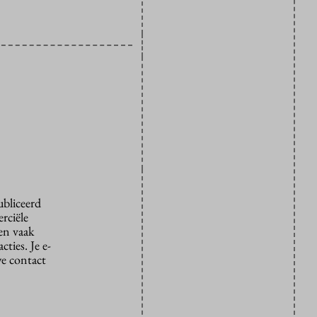
ubliceerd
rciële
den vaak
ties. Je e-
we contact