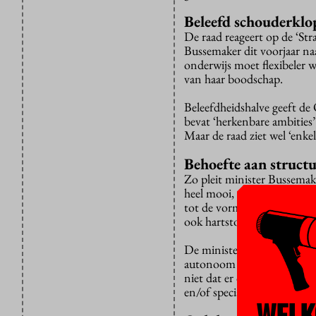
Beleefd schouderklo
De raad reageert op de ‘St
Bussemaker dit voorjaar n
onderwijs moet flexibeler 
van haar boodschap.
Beleefdheidshalve geeft de
bevat ‘herkenbare ambities’
Maar de raad ziet wel ‘enke
Behoefte aan struct
Zo pleit minister Bussemake
heel mooi, maar het zijn “g
tot de vorming van ‘leerg
ook hartstochtelijk voorsta
De minister lijkt vooral va
autonoom zijn studiepad ki
niet dat er ook studenten z
en/of specialisatie”. En die
WELK