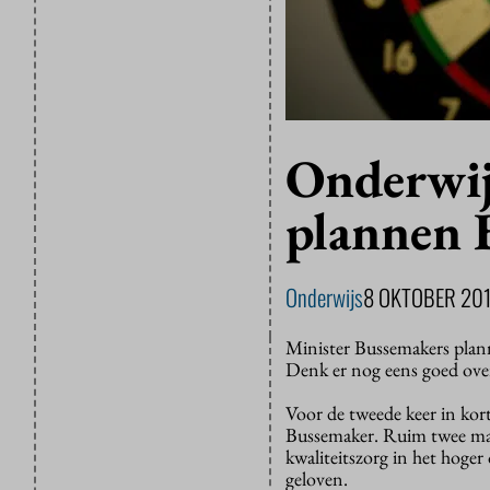
Onderwij
plannen 
Onderwijs
8 OKTOBER 20
Minister Bussemakers plann
Denk er nog eens goed over
Voor de tweede keer in korte
Bussemaker. Ruim twee maa
kwaliteitszorg in het hoger
geloven.