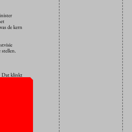
nister
het
was de kern
stvisie
 stellen.
. Dat klinkt
iteit zich
maker toch
rden,
. Vergeet
egeleiding