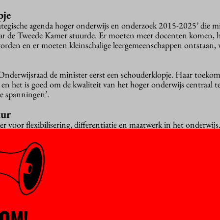
pje
rategische agenda hoger onderwijs en onderzoek 2015-2025’ die mi
aar de Tweede Kamer stuurde. Er moeten meer docenten komen, 
worden en er moeten kleinschalige leergemeenschappen ontstaan, 
 Onderwijsraad de minister eerst een schouderklopje. Haar toekom
 en het is goed om de kwaliteit van het hoger onderwijs centraal te
le spanningen’.
uur
r voor flexibilisering, differentiatie en maatwerk in het onderwijs
een wondermiddelen”, schrijft de raad. Hoe verhoudt al die flexibil
emeenschappen’ en de samenhang binnen opleidingen, waar Busse
nder van is?
n één type student uit te gaan: “een student die uitgedaagd wil wo
est en op zoek is naar brede vorming”, zoals de raad het samenvat
ijn die, zacht uitgedrukt, “meer behoefte hebben aan structuur, b
 horen ook in het hoger onderwijs thuis.
OM!