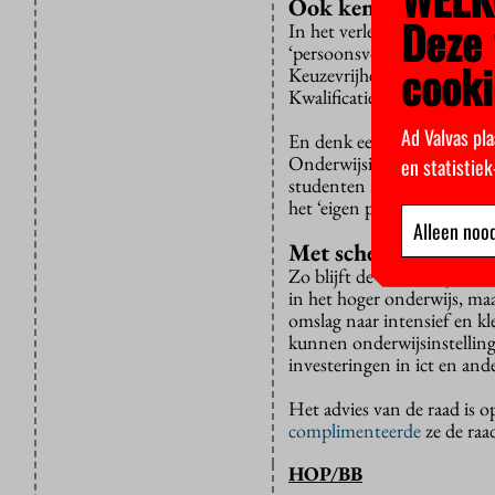
Ook kennis nodig
Deze 
In het verlengde daarvan w
‘persoonsvorming’ in het ho
cooki
Keuzevrijheid is mooi, maa
Kwalificatie voor een beroe
Ad Valvas pla
En denk eens iets dieper na 
Onderwijsinstellingen zull
en statistie
studenten makkelijk hun ei
het ‘eigen profiel’ waar de
Alleen nood
Met scherp schieten
Zo blijft de Onderwijsraad
in het hoger onderwijs, ma
omslag naar intensief en kl
kunnen onderwijsinstelling
investeringen in ict en and
Het advies van de raad is 
complimenteerde
ze de raad
HOP/BB