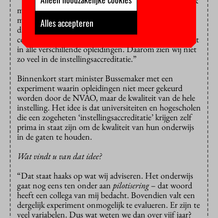
“Waar het om gaat is dat instellingen zelf heel duidelijk
moeten maken wat hun strategische doelen zijn. Je
moet op opleidingsniveau bezig zijn met de inhoud,
Alles accepteren
dat moet niet gestandaardiseerd worden door het
college van bestuur. Die weten nauwelijks wat er speelt
in alle verschillende opleidingen. Daarom zien wij niet
zo veel in de instellingsaccreditatie.”
Binnenkort start minister Bussemaker met een
experiment waarin opleidingen niet meer gekeurd
worden door de NVAO, maar de kwaliteit van de hele
instelling. Het idee is dat universiteiten en hogescholen
die een zogeheten ‘instellingsaccreditatie’ krijgen zelf
prima in staat zijn om de kwaliteit van hun onderwijs
in de gaten te houden.
Wat vindt u van dat idee?
“Dat staat haaks op wat wij adviseren. Het onderwijs
gaat nog eens ten onder aan
pilotisering
– dat woord
heeft een collega van mij bedacht. Bovendien valt een
dergelijk experiment onmogelijk te evalueren. Er zijn te
veel variabelen. Dus wat weten we dan over vijf jaar?