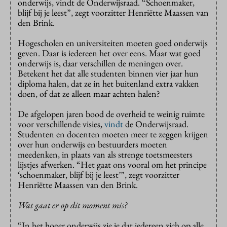
onderwijs, vindt de Onderwijsraad. “Schoenmaker,
blijf bij je leest”, zegt voorzitter Henriëtte Maassen van
den Brink.
Hogescholen en universiteiten moeten goed onderwijs
geven. Daar is iedereen het over eens. Maar wat goed
onderwijs is, daar verschillen de meningen over.
Betekent het dat alle studenten binnen vier jaar hun
diploma halen, dat ze in het buitenland extra vakken
doen, of dat ze alleen maar achten halen?
De afgelopen jaren bood de overheid te weinig ruimte
voor verschillende visies,
vindt
de Onderwijsraad.
Studenten en docenten moeten meer te zeggen krijgen
over hun onderwijs en bestuurders moeten
meedenken, in plaats van als strenge toetsmeesters
lijstjes afwerken. “Het gaat ons vooral om het principe
‘schoenmaker, blijf bij je leest’”, zegt voorzitter
Henriëtte Maassen van den Brink.
Wat gaat er op dit moment mis?
“In het hoger onderwijs zie je dat iedereen zich op alle