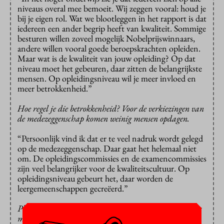
niveaus overal mee bemoeit. Wij zeggen vooral: houd je
bij je eigen rol. Wat we blootleggen in het rapport is dat
iedereen een ander begrip heeft van kwaliteit. Sommige
besturen willen zoveel mogelijk Nobelprijswinnaars,
andere willen vooral goede beroepskrachten opleiden.
Maar wat is de kwaliteit van jouw opleiding? Op dat
niveau moet het gebeuren, daar zitten de belangrijkste
mensen. Op opleidingsniveau wil je meer invloed en
meer betrokkenheid.”
Hoe regel je die betrokkenheid? Voor de verkiezingen van
de medezeggenschap komen weinig mensen opdagen.
“Persoonlijk vind ik dat er te veel nadruk wordt gelegd
op de medezeggenschap. Daar gaat het helemaal niet
om. De opleidingscommissies en de examencommissies
zijn veel belangrijker voor de kwaliteitscultuur. Op
opleidingsniveau gebeurt het, daar worden de
leergemeenschappen gecreëerd.”
Pleit de Onderwijsraad, net als de Tweede Kamer, voor
meer rechten voor de opleidingscommissies?