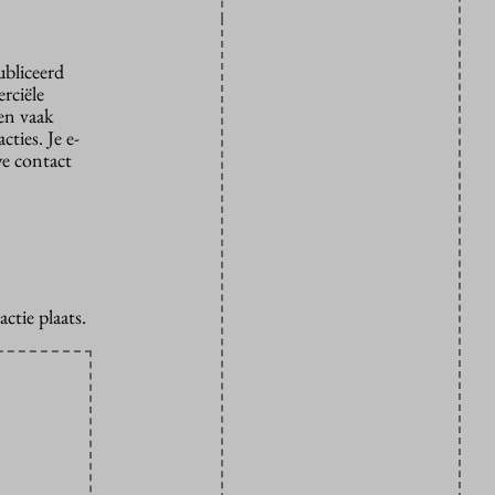
ubliceerd
rciële
den vaak
ties. Je e-
we contact
ctie plaats.