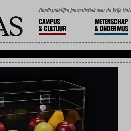
Onafhankelijke journalistiek over de Vrije Un
CAMPUS
WETENSCHAP
&
CULTUUR
&
ONDERWIJS