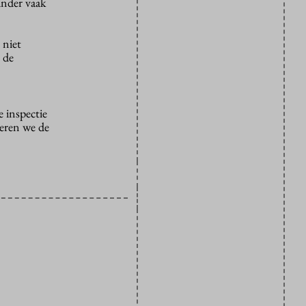
inder vaak
 niet
t de
 inspectie
teren we de