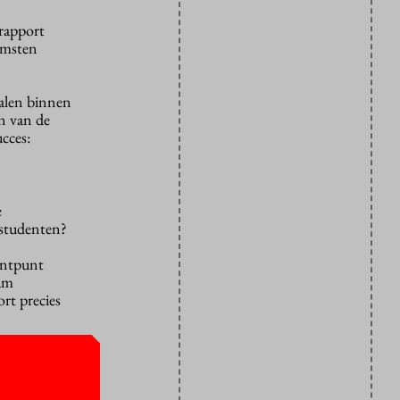
 rapport
komsten
halen binnen
en van de
ucces:
e
 studenten?
centpunt
dam
rt precies
im tien
nholland en