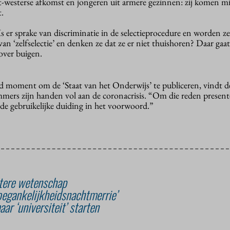
-westerse afkomst en jongeren uit armere gezinnen: zij komen m
t.
 er sprake van discriminatie in de selectieprocedure en worden ze
van ‘zelfselectie’ en denken ze dat ze er niet thuishoren? Daar gaa
over buigen.
d moment om de ‘Staat van het Onderwijs’ te publiceren, vindt de
immers zijn handen vol aan de coronacrisis. “Om die reden presen
r de gebruikelijke duiding in het voorwoord.”
tere wetenschap
oegankelijkheidsnachtmerrie’
r ‘universiteit’ starten