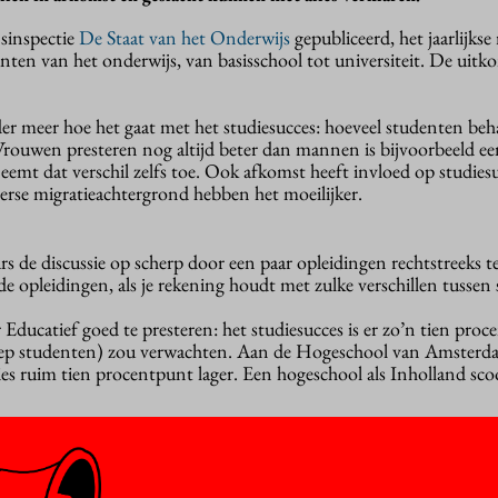
sinspectie
De Staat van het Onderwijs
gepubliceerd, het jaarlijkse
nten van het onderwijs, van basisschool tot universiteit. De uit
r meer hoe het gaat met het studiesucces: hoeveel studenten be
 Vrouwen presteren nog altijd beter dan mannen is bijvoorbeeld e
neemt dat verschil zelfs toe. Ook afkomst heeft invloed op studies
erse migratieachtergrond hebben het moeilijker.
urs de discussie op scherp door een paar opleidingen rechtstreeks t
de opleidingen, als je rekening houdt met zulke verschillen tussen
 Educatief goed te presteren: het studiesucces is er zo’n tien pro
roep studenten) zou verwachten. Aan de Hogeschool van Amster
ies ruim tien procentpunt lager. Een hogeschool als Inholland scoo
hten verschillen fors. Fontys en Avans presteren bijvoorbeeld ru
wacht, terwijl de Hanzehogeschool Groningen, de Hogeschool I
procentpunt te laag scoren.