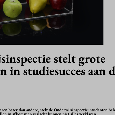
inspectie stelt grote
en in studiesucces aan 
ren beter dan andere, stelt de Onderwijsinspectie: studenten beh
len in afkomst en geslacht kunnen niet alles verklaren.