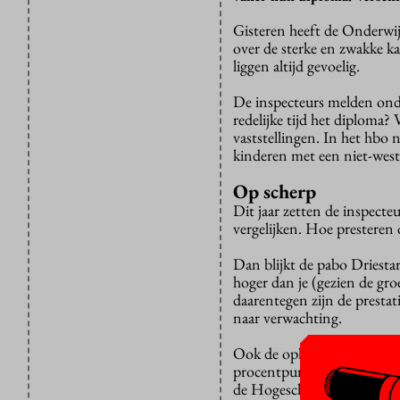
Gisteren heeft de Onderwij
over de sterke en zwakke ka
liggen altijd gevoelig.
De inspecteurs melden onde
redelijke tijd het diploma?
vaststellingen. In het hbo 
kinderen met een niet-west
Op scherp
Dit jaar zetten de inspecte
vergelijken. Hoe presteren 
Dan blijkt de pabo Driestar
hoger dan je (gezien de g
daarentegen zijn de prestat
naar verwachting.
Ook de opleidingen hbo-rec
procentpunt hoger dan ver
de Hogeschool Leiden tien 