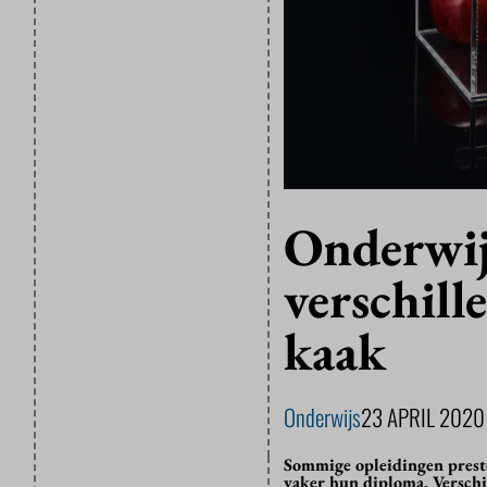
Onderwijs
verschill
kaak
Onderwijs
23 APRIL 2020
Sommige opleidingen preste
vaker hun diploma. Verschil