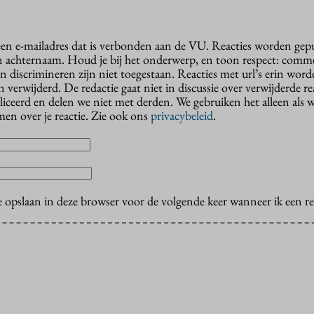
 een e-mailadres dat is verbonden aan de VU. Reacties worden gep
n achternaam. Houd je bij het onderwerp, en toon respect: comme
n discrimineren zijn niet toegestaan. Reacties met url’s erin wor
erwijderd. De redactie gaat niet in discussie over verwijderde reac
liceerd en delen we niet met derden. We gebruiken het alleen als 
en over je reactie. Zie ook ons
privacybeleid
.
e opslaan in deze browser voor de volgende keer wanneer ik een rea