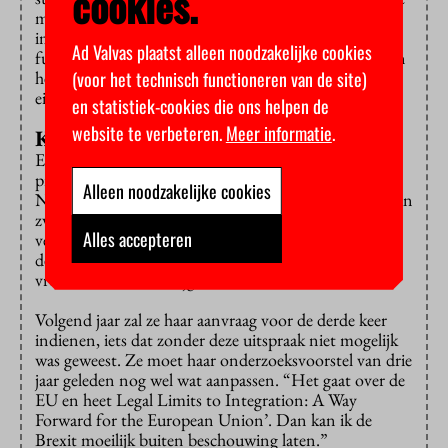
cookies.
mate van assertiviteit van de zwangere aanvrager kan
immers niet bepalend zijn voor de mate waarin haar
Ad Valvas plaatst alleen noodzakelijke cookies
fundamentele rechten worden gerespecteerd”, staat in
(voor het technisch functioneren van de site)
het vonnis. NWO steekt in een reactie de hand in
eigen boezem en belooft beterschap.
en statistiek-cookies die ons helpen de
website te verbeteren.
Meer informatie
.
Kinderen krijgen
Eckes is dolblij met de uitspraak. “Dit is vooral een
principekwestie. Ik ken meerdere vrouwen die bij hun
Alleen noodzakelijke cookies
NWO-aanvraag nadeel hebben ondervonden door hun
zwangerschap. Statistisch gezien is het ook niet
Alles accepteren
verrassend: een Vidi-beurs vraag je aan tussen je
dertigste en je veertigste, precies in de fase dat veel
vrouwen kinderen krijgen.”
Volgend jaar zal ze haar aanvraag voor de derde keer
indienen, iets dat zonder deze uitspraak niet mogelijk
was geweest. Ze moet haar onderzoeksvoorstel van drie
jaar geleden nog wel wat aanpassen. “Het gaat over de
EU en heet Legal Limits to Integration: A Way
Forward for the European Union’. Dan kan ik de
Brexit moeilijk buiten beschouwing laten.”