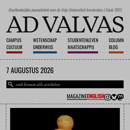
Onafhankelijke journalistiek over de Vrije Universiteit Amsterdam | Sinds 1953
CAMPUS
WETENSCHAP
STUDENTENLEVEN
COLUMN
CULTUUR
ONDERWIJS
MAATSCHAPPIJ
BLOG
7 AUGUSTUS 2026
MAGAZINE
ENGLISH