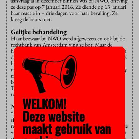
aanvraag al in december binnen was bij NWO, ontving
ze deze pas op 7 januari 2016. Ze diende op 13 januari
haar reactie in – drie dagen voor haar bevalling. Ze
kreeg de beurs niet.
Gelijke behandeling
Haar bezwaar bij NWO werd afgewezen en ook bij de
rechtbank van Amsterdam ving ze bot. Maar de
hoogste bestuursrechter, de afdeling bestuursrecht van
de Raad van State, gaf haar woensdag alsnog gelijk. De
hoogleraar is weliswaar niet gediscrimineerd, aldus de
uitspraak, maar NWO had in dit geval extra zorgvuldig
moeten handelen, omdat het “grondrecht op gelijke
behandeling in het geding was”. Dat is niet gebeurd.
Tijdens de procedure niet en ook niet daarna, bij het
toelichten van de afwijzing.
WELKOM!
Nieuwe deadline
Deze website
“NWO heeft verzuimd maatwerk te leveren in een
situatie waarin dat wel geboden was”, schrijven de
maakt gebruik van
rechters. Maatwerk betekent in dit geval: samen met de
vrouw overleggen over een nieuwe deadline die haar in
staat stelt om een adequaat weerwoord te bieden. “De