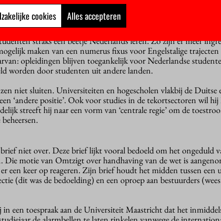
sbeoordeling in het hoger onderwijs, meent hij.
zakelijke cookies
Alles accepteren
plannen
om grip te krijgen op de internationalisering. Als het aan
udenten straks een beetje Nederlands leren. Zo zijn er meer ingre
 mogelijk maken van een numerus fixus voor Engelstalige trajecte
arvan: opleidingen blijven toegankelijk voor Nederlandse student
ld worden door studenten uit andere landen.
enzen niet sluiten. Universiteiten en hogescholen vlakbij de Duitse
n ‘andere positie’. Ook voor studies in de tekortsectoren wil hij 
lijk streeft hij naar een vorm van ‘centrale regie’ om de toestr
e beheersen.
 brief niet over. Deze brief lijkt vooral bedoeld om het ongeduld 
. Die motie van Omtzigt over handhaving van de wet is aangen
 er een keer op reageren. Zijn brief houdt het midden tussen een 
lectie (dit was de bedoelding) en een oproep aan bestuurders (wees
 in een toespraak aan de Universiteit Maastricht dat het inmiddels 
tudiejaar de alarmbellen te laten rinkelen vanwege de internationa