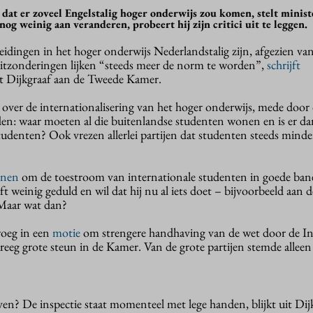
dat er zoveel Engelstalig hoger onderwijs zou komen, stelt minist
og weinig aan veranderen, probeert hij zijn critici uit te leggen.
idingen in het hoger onderwijs Nederlandstalig zijn, afgezien va
uitzonderingen lijken “steeds meer de norm te worden”,
schrijft
 Dijkgraaf aan de Tweede Kamer.
t over de internationalisering van het hoger onderwijs, mede door
en: waar moeten al die buitenlandse studenten wonen en is er d
udenten? Ook vrezen allerlei partijen dat studenten steeds minde
nnen
om de toestroom van internationale studenten in goede bane
weinig geduld en wil dat hij nu al iets doet – bijvoorbeeld aan 
 Maar wat dan?
roeg in een
motie
om strengere handhaving van de wet door de In
reeg grote steun in de Kamer. Van de grote partijen stemde alleen
ven? De inspectie staat momenteel met lege handen, blijkt uit Dij