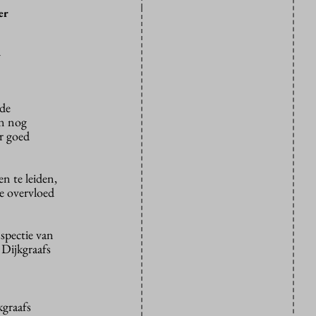
er
n
 de
an nog
r goed
n te leiden,
de overvloed
spectie van
 Dijkgraafs
kgraafs