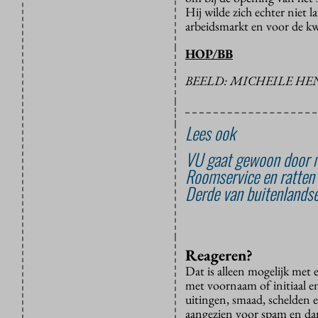
Hij wilde zich echter niet 
arbeidsmarkt en voor de kwa
HOP/BB
BEELD: MICHEILE HE
Lees ook
VU gaat gewoon door me
Roomservice en ratten
Derde van buitenlandse
Reageren?
Dat is alleen mogelijk met
met voornaam of initiaal e
uitingen, smaad, schelden e
aangezien voor spam en dan v