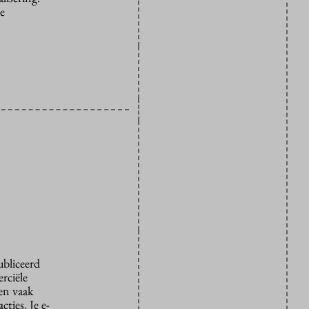
de
ubliceerd
rciële
den vaak
ties. Je e-