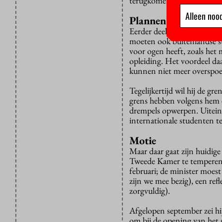
terugkomen in de kwaliteit
Alleen nood
Plannen
Eerder deelde hij zijn eigen
moeten ook buitenlandse st
voor ogen heeft, zoals het
opleiding. Het voordeel da
kunnen niet meer overspoe
Tegelijkertijd wil hij de gr
grens hebben volgens hem ee
drempels opwerpen. Uiteinde
internationale studenten t
Motie
Maar daar gaat zijn huidige
Tweede Kamer te temperen
februari; de minister moest
zijn we mee bezig), een ref
zorgvuldig).
Afgelopen september zei hij
om bij de opening van het s