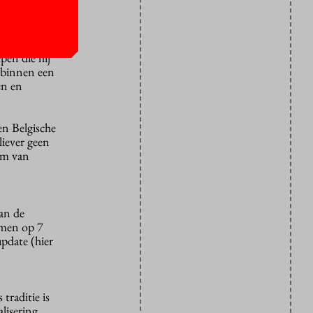
 hem ligt,
pen die hij
n binnen een
en en
 en Belgische
liever geen
oom van
van de
omen op 7
update (hier
traditie is
lisering.