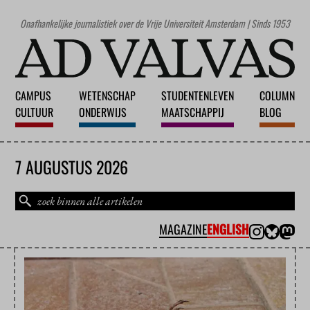
Onafhankelijke journalistiek over de Vrije Universiteit Amsterdam | Sinds 1953
CAMPUS
WETENSCHAP
STUDENTENLEVEN
COLUMN
CULTUUR
ONDERWIJS
MAATSCHAPPIJ
BLOG
7 AUGUSTUS 2026
MAGAZINE
ENGLISH