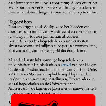
daar komt beter onderwijs voor terug. Alleen duurt het
even voor het zover is. De eerste lichtingen studenten
zonder basisbeurs dreigen tussen wal en schip te vallen.
Tegoedbon
Daarom krijgen zij als doekje voor het bloeden een
soort tegoedbonnen van tweeduizend euro voor extra
scholing, vijf tot tien jaar na hun afstuderen.
Bovendien zouden hogescholen en universiteiten
alvast tweehonderd miljoen euro per jaar voorschieten,
in afwachting van het extra geld dat eraan komt.
Maar dat laatste lukt sommige hogescholen en
universiteiten niet, bleek uit een
artikel
van het Hoger
Onderwijs Persbureau. Kamerleden van ChristenUnie,
SP, CDA en SGP eisten opheldering: klopt het dat
studenten van sommige instellingen, “waaronder een
aantal hogescholen en de Universiteit van
Amsterdam”, de komende jaren niet of nauwelijks iets
terugzien van die extra uitgaven?
Vermogen