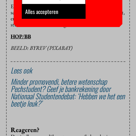
En die één miljard euro waar Bussemaker graag mee
Alles accepteren
schermt? Die wordt inderdaad maar in één jaar bereikt,
en alleen als het lukt om 200 miljoen euro op de ov-
studentenkaart te bezuinigen.
HOP/BB
BEELD: BYREV (PIXABAY)
Lees ook
Minder promovendi, betere wetenschap
Pechstudent? Geef je bankrekening door
Nationaal Studentendebat: ‘Hebben we het een
beetje leuk?’
Reageren?