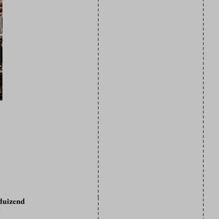
eduizend
e