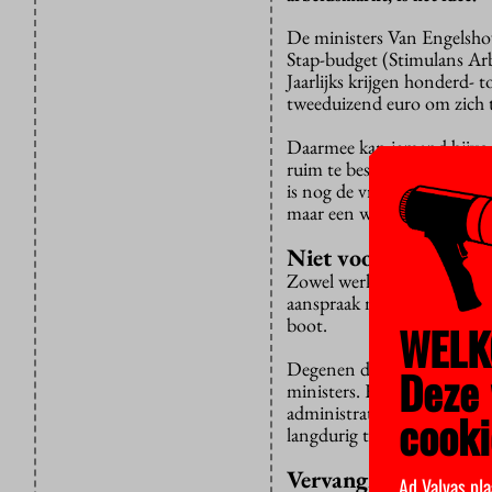
De ministers Van Engelsho
Stap-budget (Stimulans Arb
Jaarlijks krijgen honderd-
tweeduizend euro om zich t
Daarmee kan iemand bijvoo
ruim te besteden zolang he
is nog de vraag of iemand h
maar een woordvoerder van 
Niet voor studenten
Zowel werkenden als niet-
aanspraak maken op andere 
boot.
WELK
Degenen die het meeste baa
Deze 
ministers. Het gaat dan bi
administratief medewerkers
cooki
langdurig te blijven.
Vervanging voor bel
Ad Valvas pla