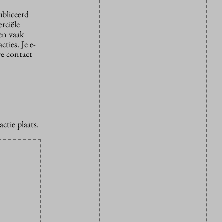
ubliceerd
rciële
den vaak
ties. Je e-
we contact
ctie plaats.