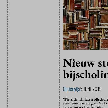
Nieuw st
bijscholi
Onderwijs
5 JUNI 2019
Wie zich wil laten bijscho
euro voor aanvragen. Met e
arbeidsmarkt, is het idee.