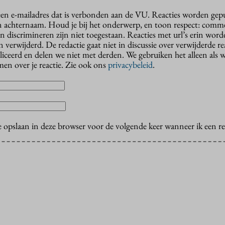
 een e-mailadres dat is verbonden aan de VU. Reacties worden gep
n achternaam. Houd je bij het onderwerp, en toon respect: comme
n discrimineren zijn niet toegestaan. Reacties met url’s erin wor
erwijderd. De redactie gaat niet in discussie over verwijderde reac
liceerd en delen we niet met derden. We gebruiken het alleen als 
en over je reactie. Zie ook ons
privacybeleid
.
e opslaan in deze browser voor de volgende keer wanneer ik een rea