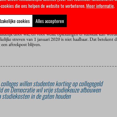
 dat iedereen zich blijft ontwikkelen. “Het is belangrijk dat men
k-cookies die ons helpen de website te verbeteren.
Meer informatie
.
e toekomst van hun werk. En dat ze daarmee aan de slag gaan”, st
oegt toe: “Waar vroeger je diploma je eindstation was, is het nu 
ng leren en ontwikkelen.”
zakelijke cookies
Alles accepteren
lastingaftrek
op studiekosten. Rond de zomer wordt een uitwerki
idelijk door wie, en voor welke opleidingen er subsidie kan word
lijke streven van 1 januari 2020 is niet haalbaar. Dat betekent d
een aftrekpost blijven.
 colleges willen studenten korting op collegegeld
eid en Democratie wil vrije studiekeuze afbouwen
a studiekosten in de gaten houden