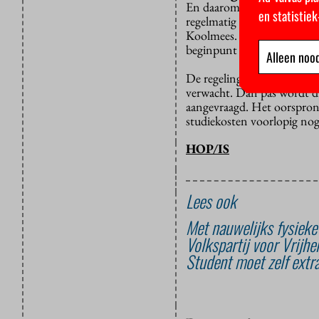
En daarom is het van belang
en statistie
regelmatig nadenken over d
Koolmees. Van Engelshoven v
beginpunt van een leven la
Alleen nood
De regeling vervangt de
be
verwacht. Dan pas wordt du
aangevraagd. Het oorspronke
studiekosten voorlopig nog 
HOP/IS
Lees ook
Met nauwelijks fysieke
Volkspartij voor Vrijh
Student moet zelf extr