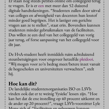
Er staan nog steeds petities online om collegegeld terug
te vragen. Er is er
een
met meer dan 52 duizend
digitale handtekeningen. “Studenten zullen door uitval
van colleges en afwezigheid van docenten hun lesstof
minder goed begrijpen. Het is lastiger om gerichte
vragen aan ze te stellen”, staat erin. Bovendien kunnen
studenten minder gebruikmaken van de faciliteiten.
Dus willen ze een deel van het collegegeld van vorig
jaar terug, of forse aanpassing van het collegegeld voor
dit jaar.
De HvA-student heeft inmiddels ruim achtduizend
steunbetuigingen voor ongeveer hetzelfde
pleidooi
.
“Wij mogen voor zo’n bedrag meer/betere inzet vanuit
de hogescholen en universiteiten verwachten”, stelt
hij.
Hoe kan dit?
De landelijke studentenorganisaties ISO en LSVb
vinden ook dat er te weinig ‘fysieke’ lessen zijn. “Hoe
kan het dat de ene instelling op 40 procent uitkomt en
de ander op 20 procent?”, vraagt LSVb-voorzitter Lyle
Muns zich af. “Faciliteiten en gebouwen kunnen