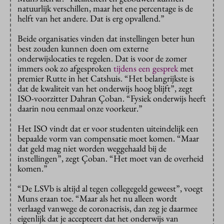
natuurlijk verschillen, maar het ene percentage is de
helft van het andere. Dat is erg opvallend.”
Beide organisaties vinden dat instellingen beter hun
best zouden kunnen doen om externe
onderwijslocaties te regelen. Dat is voor de zomer
immers ook zo afgesproken
tijdens een gesprek
met
premier Rutte in het Catshuis. “Het belangrijkste is
dat de kwaliteit van het onderwijs hoog blijft”, zegt
ISO-voorzitter Dahran Çoban. “Fysiek onderwijs heeft
daarin nou eenmaal onze voorkeur.”
Het ISO vindt dat er voor studenten uiteindelijk een
bepaalde vorm van compensatie moet komen. “Maar
dat geld mag niet worden weggehaald bij de
instellingen”, zegt Çoban. “Het moet van de overheid
komen.”
“De LSVb is altijd al tegen collegegeld geweest”, voegt
Muns eraan toe. “Maar als het nu alleen wordt
verlaagd vanwege de coronacrisis, dan zeg je daarmee
eigenlijk dat je accepteert dat het onderwijs van