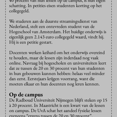
40 procent van hun lessen op de campus, is hun eigen
schatting. In petities eisen studenten korting op het
collegegeld.
We studeren aan de duurste streamingsdienst van
Nederland, stelt een ontevreden student van de
Hogeschool van Amsterdam. Het huidige onderwijs is
eigenlijk geen 2.143 euro collegegeld waard, vindt hij.
Hij is een petitie gestart.
Docenten werken keihard om het onderwijs overeind
te houden, maar de lessen zijn inderdaad nog vaak
online. Navraag bij hogescholen en universiteiten leert
dat ze tussen de 20 en 30 procent van hun studenten
in hun gebouwen kunnen hebben: helaas veel minder
dan eerst. Eerstejaars krijgen voorrang, want die
moeten elkaar en hun docenten nog leren kennen.
Op de campus
De Radboud Universiteit Nijmegen blijft steken op 15
à 20 procent. In Maastricht is een kwart van de lessen
on campus. De UvA schat het aandeel fysieke lessen
eveneens “ergens tussen de 20 en 30 procent”.