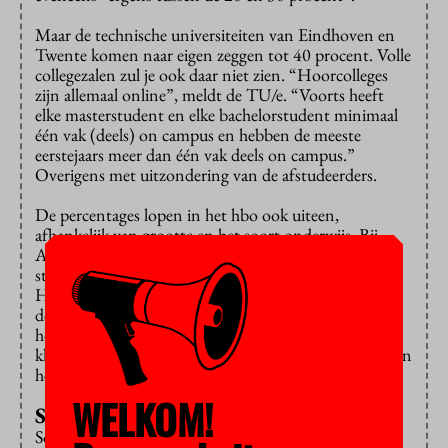
Maar de technische universiteiten van Eindhoven en
Twente komen naar eigen zeggen tot 40 procent. Volle
collegezalen zul je ook daar niet zien. “Hoorcolleges
zijn allemaal online”, meldt de TU/e. “Voorts heeft
elke masterstudent en elke bachelorstudent minimaal
één vak (deels) on campus en hebben de meeste
eerstejaars meer dan één vak deels on campus.”
Overigens met uitzondering van de afstudeerders.
De percentages lopen in het hbo ook uiteen,
afhankelijk van grootte en het soort onderwijs. Bij
Avans Hogescholen schatten ze een kwart van de
studenten in hun gebouwen kwijt te kunnen, bij de
Haagse Hogeschool en de Hogeschool Rotterdam zit
de maximale capaciteit nu op 40 procent. Een kleine
hogeschool als Driestar Educatief werkt met halve
klassen en kan bijna de helft van de studenten lessen in
het echt laten volgen.
WELKOM!
Stadion
Sommige instellingen verzinnen iets slims om