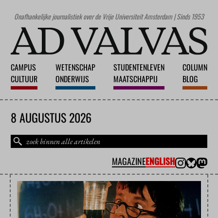
Onafhankelijke journalistiek over de Vrije Universiteit Amsterdam | Sinds 1953
CAMPUS
WETENSCHAP
STUDENTENLEVEN
COLUMN
CULTUUR
ONDERWIJS
MAATSCHAPPIJ
BLOG
8 AUGUSTUS 2026
MAGAZINE
ENGLISH