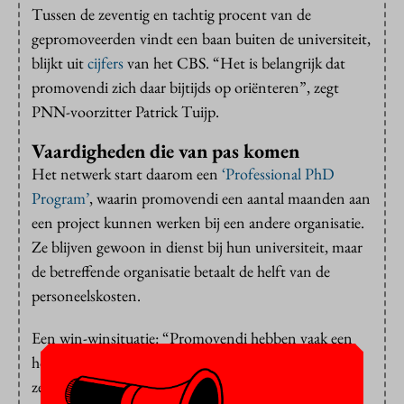
Tussen de zeventig en tachtig procent van de
gepromoveerden vindt een baan buiten de universiteit,
blijkt uit
cijfers
van het CBS. “Het is belangrijk dat
promovendi zich daar bijtijds op oriënteren”, zegt
PNN-voorzitter Patrick Tuijp.
Vaardigheden die van pas komen
Het netwerk start daarom een
‘Professional PhD
Program’
, waarin promovendi een aantal maanden aan
een project kunnen werken bij een andere organisatie.
Ze blijven gewoon in dienst bij hun universiteit, maar
de betreffende organisatie betaalt de helft van de
personeelskosten.
Een win-winsituatie: “Promovendi hebben vaak een
hoop vaardigheden die overal van pas komen. Ze zijn
zelfstandig en ze kunnen goed plannen en